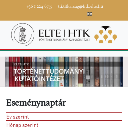
+36 1 224 6755
tti.titkarsag@htk.elte.hu
Eseménynaptár
Év szerint
Hónap szerint