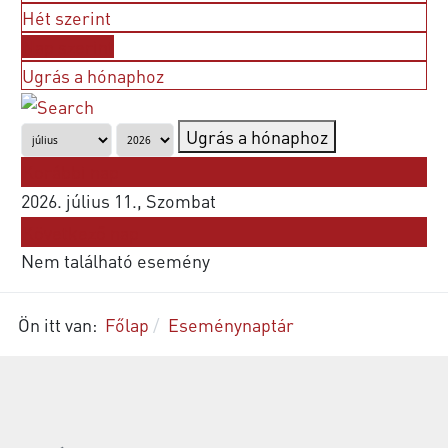
Hét szerint
Nap szerint
Ugrás a hónaphoz
Ugrás a hónaphoz
Korábbi nap
2026. július 11., Szombat
Következő nap
Nem található esemény
Ön itt van:
Főlap
Eseménynaptár