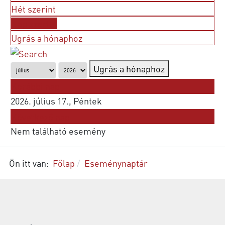
Hét szerint
Nap szerint
Ugrás a hónaphoz
Ugrás a hónaphoz
Korábbi nap
2026. július 17., Péntek
Következő nap
Nem található esemény
Ön itt van:
Főlap
Eseménynaptár