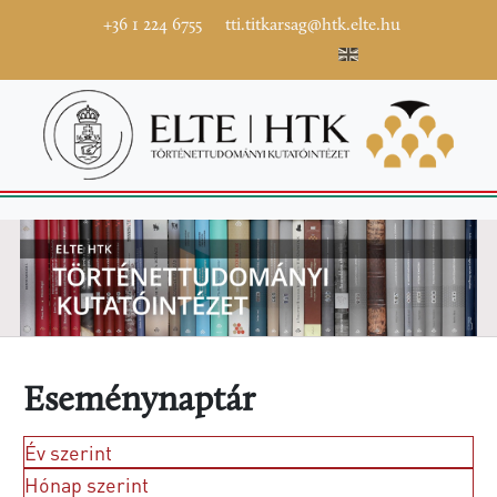
+36 1 224 6755
tti.titkarsag@htk.elte.hu
Eseménynaptár
Év szerint
Hónap szerint