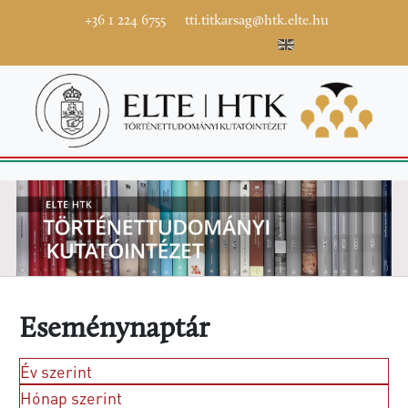
+36 1 224 6755
tti.titkarsag@htk.elte.hu
Eseménynaptár
Év szerint
Hónap szerint