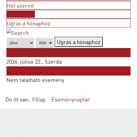
Hét szerint
Nap szerint
Ugrás a hónaphoz
Ugrás a hónaphoz
Korábbi nap
2026. július 22., Szerda
Következő nap
Nem található esemény
Ön itt van:
Főlap
Eseménynaptár