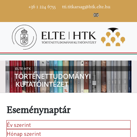
+36 1 224 6755
tti.titkarsag@htk.elte.hu
Eseménynaptár
Év szerint
Hónap szerint