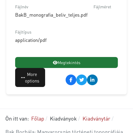
Fájlnév
Fájlméret
BakB_monografia_beliv_teljes.pdf
Fájltípus
application/pdf
Megtekintés
More
options
Ön itt van:
Főlap
Kiadványok
Kiadványtár
Bak Borbála: Magyarország történeti topográfiája.