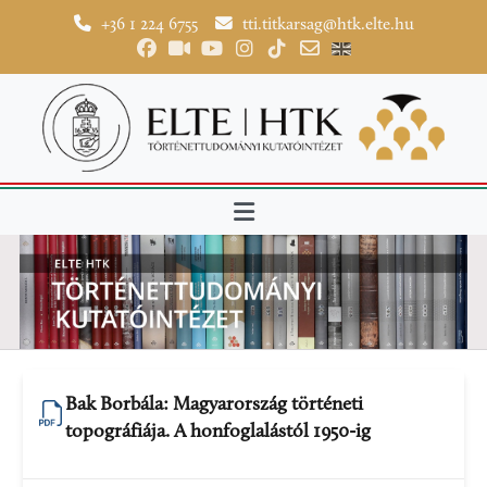
+36 1 224 6755
tti.titkarsag@htk.elte.hu
Bak Borbála: Magyarország történeti
topográfiája. A honfoglalástól 1950-ig