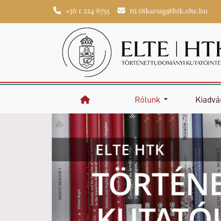
+36 1 224 6755
tti.titkarsag@htk.elte.hu
Rólunk
Kiadvá