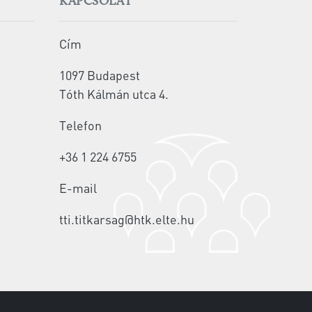
KAPCSOLAT
Cím
1097 Budapest
Tóth Kálmán utca 4.
Telefon
+36 1 224 6755
E-mail
tti.titkarsag@htk.elte.hu