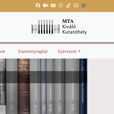
pek
Eseménynaptár
Szervezet