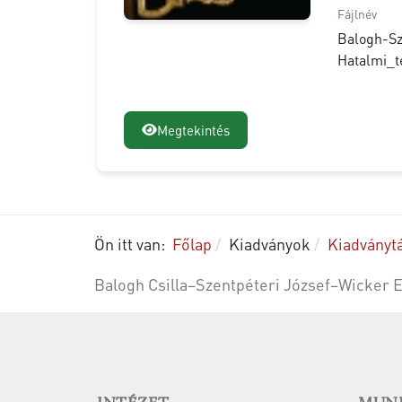
Fájlnév
Balogh-Sz
Hatalmi_te
Megtekintés
Ön itt van:
Főlap
Kiadványok
Kiadványt
Balogh Csilla–Szentpéteri József–Wicker E