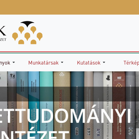
nyok
Munkatársak
Kutatások
Térké