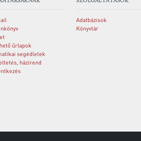
KATÁRSAKNAK
SZOLGÁLTATÁSOK
ail
Adatbázisok
onkönyv
Könyvtár
et
thető űrlapok
matikai segédletek
ltetés, házirend
entkezés