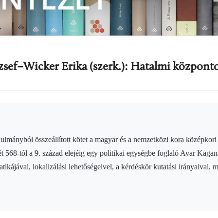
ózsef–Wicker Erika (szerk.): Hatalmi közpon
ulmányból összeállított kötet a magyar és a nemzetközi kora középkori k
 568-tól a 9. század elejéig egy politikai egységbe foglaló Avar Kaga
tikájával, lokalizálási lehetőségeivel, a kérdéskör kutatási irányaival, 