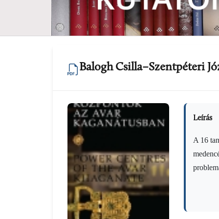
Balogh Csilla–Szentpéteri J
Leírás
A 16 tan
medencét
problema