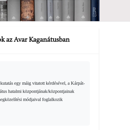
tok az Avar Kaganátusban
utatás egy máig vitatott kérdésével, a Kárpát-
nátus hatalmi központjának/központjainak
megközelítési módjaival foglalkozik