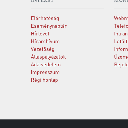
INTÉZET
MUN
Elérhetőség
Webm
Eseménynaptár
Telef
Hírlevél
Intran
Hírarchívum
Letöl
Vezetőség
Infor
Álláspályázatok
Üzeme
Adatvédelem
Bejel
Impresszum
Régi honlap