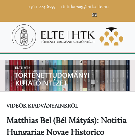
+36 1 224 6755
tti.titkarsag@htk.elte.hu
VIDEÓK KIADVÁNYAINKRÓL
Matthias Bel (Bél Mátyás): Notitia
Hungariae Novae Historico