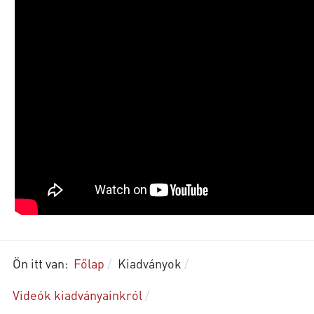
Ön itt van:
Főlap
Kiadványok
Videók kiadványainkról