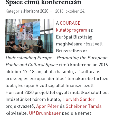
Space című konferencián
Kategória:
Horizont 2020
2016. október 24.
A
COURAGE
kutatóprogram
az
Európai Bizottság
meghívására részt vett
Brüsszelben az
Understanding Europe – Promoting the European
Public and Cultural Space
című konferencián 2016.
október 17
–
18-án, ahol a hasonló, a "kulturális
örökség és európai identitás" témakörébe tartozó
többi, Európai Bizottság által finanszírozott
Horizont 2020 projekttel együtt mutatkozhatott be.
Intézetünket három kutató,
Horváth Sándor
projektvezető,
Apor Péter
és
Scheibner Tamás
képviselte,
Ulf Brunnbauer
pedig a német