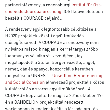
partnerintézmény, a regensburgi
Institut für Ost-
und Südosteuropaforschung
(IOS) képviseletében
beszélt a COURAGE céljairól.
A rendezvény egyik legfontosabb célkitűzése a
H2020 projektek közötti együttműködés
elősegítése volt. A COURAGE a rendezvény nem
nyilvános második napján sikerrel tárgyalt több
tudományos vállalkozás vezetőjével, így
megállapodott a Stefan Berger vezette, angol,
német, dán és spanyol konzorciális keretben
megvalósuló UNREST
–
Unsettling Remembering
and Social Cohesion
elnevezésű projekttel a közös
kutatásról és a szoros együttműködésről. A
COURAGE képviseltette magát a 2016. október 19-
én a DANDELION projekt által rendezett
workshopon is, melynek célja a társadalom- és