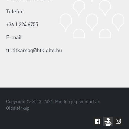
Telefon
+36 1 224 6755
E-mail
tti.titkarsag@htk.elte.hu
Copyright © 2013–
2026
. Minden jog fenntartva.
Oldaltérkép