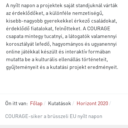
A nyílt napon a projektek saját standjuknál várták
az érdeklődőket, a különféle nemzetiségű,
kisebb-nagyobb gyerekekkel érkező családokat,
érdeklődő fiatalokat, felnőtteket. A COURAGE
csapata mintegy tucatnyi, a látogatók valamennyi
korosztályát lefedő, hagyományos és ugyanennyi
online játékkal készült és interaktív formában
mutatta be a kulturális ellenállás történeteit,
gyűjteményeit és a kutatási projekt eredményeit.
Ön itt van:
Főlap
Kutatások
Horizont 2020
COURAGE-siker a brüsszeli EU nyílt napon