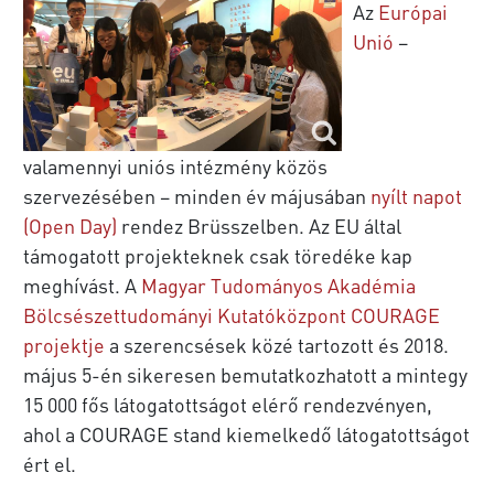
Az
Európai
Unió
–
valamennyi uniós intézmény közös
szervezésében – minden év májusában
nyílt napot
(Open Day)
rendez Brüsszelben. Az EU által
támogatott projekteknek csak töredéke kap
meghívást. A
Magyar Tudományos Akadémia
Bölcsészettudományi Kutatóközpont
COURAGE
projektje
a szerencsések közé tartozott és 2018.
május 5-én sikeresen bemutatkozhatott a mintegy
15 000 fős látogatottságot elérő rendezvényen,
ahol a COURAGE stand kiemelkedő látogatottságot
ért el.