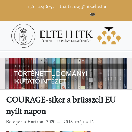
+36 1 224 6755
tti.titkarsag@htk.elte.hu
COURAGE-siker a brüsszeli EU
nyílt napon
Kategória:
Horizont 2020
2018. május 13.