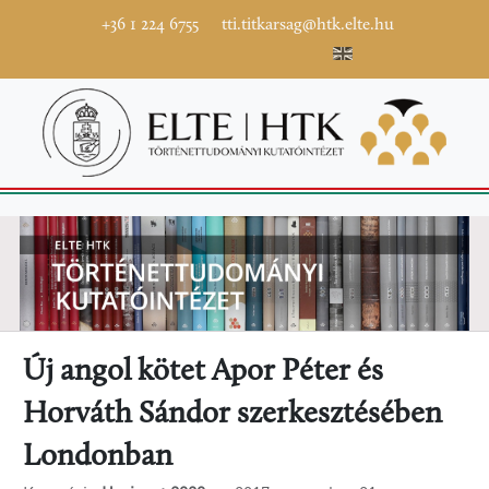
+36 1 224 6755
tti.titkarsag@htk.elte.hu
Új angol kötet Apor Péter és
Horváth Sándor szerkesztésében
Londonban