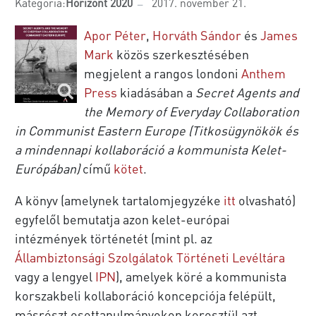
Kategória:
Horizont 2020
2017. november 21.
Apor Péter
,
Horváth Sándor
és
James
Mark
közös szerkesztésében
megjelent a rangos londoni
Anthem
Press
kiadásában a
Secret Agents and
the Memory of Everyday Collaboration
in Communist Eastern Europe (Titkosügynökök és
a mindennapi kollaboráció a kommunista Kelet-
Európában)
című
kötet
.
A könyv (amelynek tartalomjegyzéke
itt
olvasható)
egyfelől bemutatja azon kelet-európai
intézmények történetét (mint pl. az
Állambiztonsági Szolgálatok Történeti Levéltára
vagy a lengyel
IPN
), amelyek köré a kommunista
korszakbeli kollaboráció koncepciója felépült,
másrészt esettanulmányokon keresztül azt