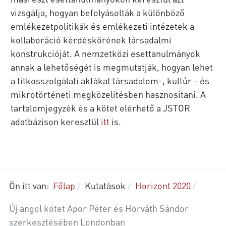
vizsgálja, hogyan befolyásolták a különböző
emlékezetpolitikák és emlékezeti intézetek a
kollaboráció kérdéskörének társadalmi
konstrukcióját. A nemzetközi esettanulmányok
annak a lehetőségét is megmutatják, hogyan lehet
a titkosszolgálati aktákat társadalom-, kultúr - és
mikrotörténeti megközelítésben hasznosítani. A
tartalomjegyzék és a kötet elérhető a JSTOR
adatbázison keresztül
itt
is.
Ön itt van:
Főlap
Kutatások
Horizont 2020
Új angol kötet Apor Péter és Horváth Sándor
szerkesztésében Londonban