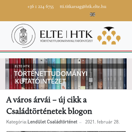
+36 1 224 6755
tti.titkarsag@htk.elte.hu
A város árvái – új cikk a
Családtörténetek blogon
Kategória:
Lendület Családtörténet
2021. február 28.