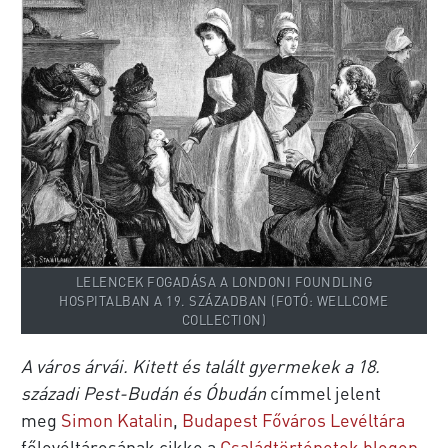
LELENCEK FOGADÁSA A LONDONI FOUNDLING
HOSPITALBAN A 19. SZÁZADBAN (FOTÓ: WELLCOME
COLLECTION)
A város árvái. Kitett és talált gyermekek a 18.
századi Pest-Budán és Óbudán
címmel jelent
meg
Simon Katalin
,
Budapest Főváros Levéltára
főlevéltárosának cikke a
Családtörténetek blogon
,