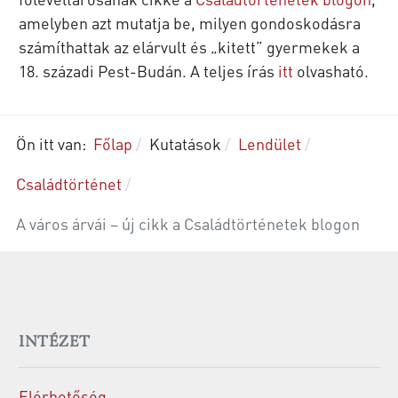
amelyben azt mutatja be, milyen gondoskodásra
számíthattak az elárvult és „kitett” gyermekek a
18. századi Pest-Budán. A teljes írás
itt
olvasható.
Ön itt van:
Főlap
Kutatások
Lendület
Családtörténet
A város árvái – új cikk a Családtörténetek blogon
INTÉZET
Elérhetőség