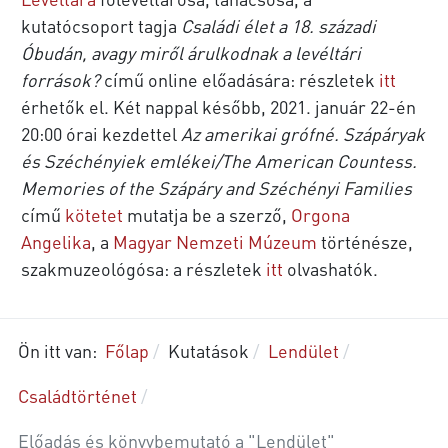
kutatócsoport tagja
Családi élet a 18. századi
Óbudán, avagy miről árulkodnak a levéltári
források?
című online előadására: részletek
itt
érhetők el. Két nappal később, 2021. január 22-én
20:00 órai kezdettel
Az amerikai grófné. Szápáryak
és Széchényiek emlékei/The American Countess.
Memories of the Szápáry and Széchényi Families
című
kötetet
mutatja be a szerző,
Orgona
Angelika
, a
Magyar Nemzeti Múzeum
történésze,
szakmuzeológósa: a részletek
itt
olvashatók.
Ön itt van:
Főlap
Kutatások
Lendület
Családtörténet
Előadás és könyvbemutató a "Lendület"