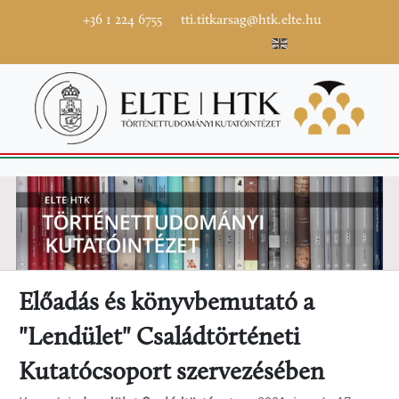
+36 1 224 6755
tti.titkarsag@htk.elte.hu
Előadás és könyvbemutató a
"Lendület" Családtörténeti
Kutatócsoport szervezésében