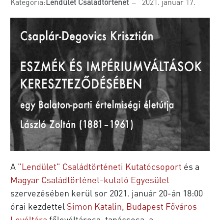
Kategória:
Lendület Családtörténet
2021. január 17.
A
"Lendület" Családtörténeti Kutatócsoport
és a
Magyar Családtörténet-kutató Egyesület
szervezésében kerül sor 2021. január 20-án 18:00
órai kezdettel
Simon Katalin
,
Budapest Főváros
Levéltára
főlevéltárosa, tanácsosa, a