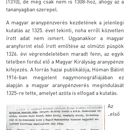
(1310), de még csak nem is 1308-hoz, ahogy az a
tananyagban szerepel.
A magyar aranypénzverés kezdetének a jelenlegi
kutatás az 1325. évet tekinti, noha erről közvetlen
írott adat nem ismert. Ugyanakkor a magyar
aranyforint első írott említése az olmützi püspök
1326. évi végrendeletében maradt fenn, az egyik
tételben fordul elő a Magyar Királyság aranypénze
kifejezés. A forrás hazai publikálója, Hóman Bálint
1916-ban megjelent nagymonográfiájában ez
alapján a magyar aranypénzverés megindulását
1325-re tette, amelyet azóta is elfogad a kutatás.
A
z
„első