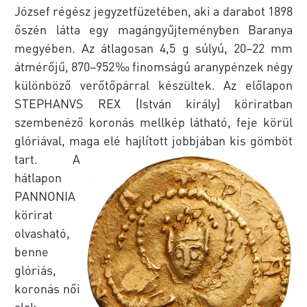
József régész jegyzetfüzetében, aki a darabot 1898
őszén látta egy magángyűjteményben Baranya
megyében. Az átlagosan 4,5 g súlyú, 20–22 mm
átmérőjű, 870–952‰ finomságú aranypénzek négy
különböző verőtőpárral készültek. Az előlapon
STEPHANVS REX (István király) köriratban
szembenéző koronás mellkép látható, feje körül
glóriával, maga elé hajlított jobbjában kis gömböt
tart.
A
hátlapon
PANNONIA
körirat
olvasható,
benne
glóriás,
koronás női
alak