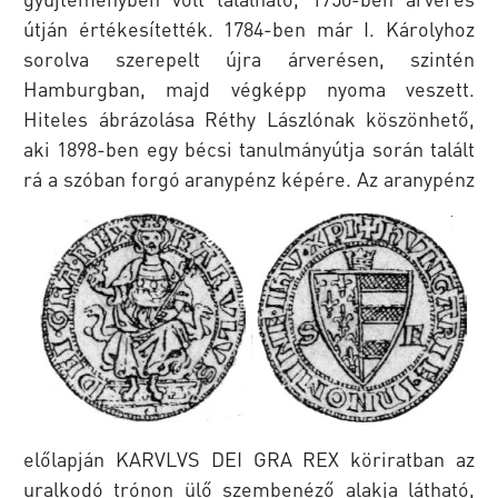
útján értékesítették. 1784-ben már I. Károlyhoz
sorolva szerepelt újra árverésen, szintén
Hamburgban, majd végképp nyoma veszett.
Hiteles ábrázolása Réthy Lászlónak köszönhető,
aki 1898-ben egy bécsi tanulmányútja során talált
rá a szóban forgó aranypénz képére.
Az aranypénz
előlapján KARVLVS DEI GRA REX köriratban az
uralkodó trónon ülő szembenéző alakja látható,