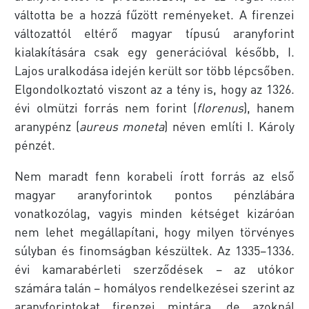
váltotta be a hozzá fűzött reményeket. A firenzei
változattól eltérő magyar típusú aranyforint
kialakítására csak egy generációval később, I.
Lajos uralkodása idején került sor több lépcsőben.
Elgondolkoztató viszont az a tény is, hogy az 1326.
évi olmützi forrás nem forint (
florenus
), hanem
aranypénz (
aureus moneta
) néven említi I. Károly
pénzét.
Nem maradt fenn korabeli írott forrás az első
magyar aranyforintok pontos pénzlábára
vonatkozólag, vagyis minden kétséget kizáróan
nem lehet megállapítani, hogy milyen törvényes
súlyban és finomságban készültek. Az 1335–1336.
évi kamarabérleti szerződések – az utókor
számára talán – homályos rendelkezései szerint az
aranyforintokat firenzei mintára, de azoknál