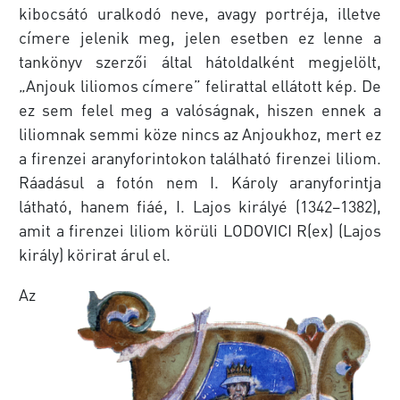
kibocsátó uralkodó neve, avagy portréja, illetve
címere jelenik meg, jelen esetben ez lenne a
tankönyv szerzői által hátoldalként megjelölt,
„Anjouk liliomos címere” felirattal ellátott kép. De
ez sem felel meg a valóságnak, hiszen ennek a
liliomnak semmi köze nincs az Anjoukhoz, mert ez
a firenzei aranyforintokon található firenzei liliom.
Ráadásul a fotón nem I. Károly aranyforintja
látható, hanem fiáé, I. Lajos királyé (1342–1382),
amit a firenzei liliom körüli LODOVICI R(ex) (Lajos
király) körirat árul el.
Az