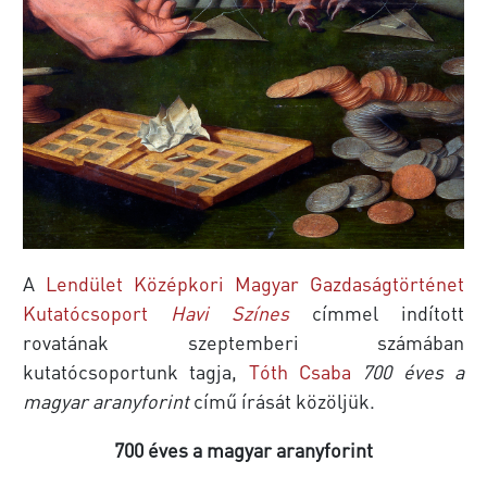
A
Lendület Középkori Magyar Gazdaságtörténet
Kutatócsoport
Havi Színes
címmel indított
rovatának szeptemberi számában
kutatócsoportunk tagja,
Tóth Csaba
700 éves a
magyar aranyforint
című írását közöljük.
700 éves a magyar aranyforint