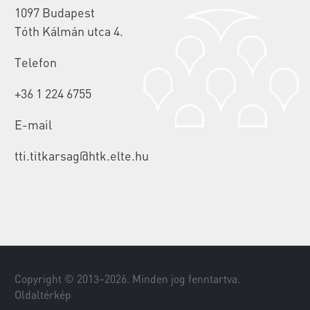
1097 Budapest
Tóth Kálmán utca 4.
Telefon
+36 1 224 6755
E-mail
tti.titkarsag@htk.elte.hu
Copyright © 2013–
2026
. Minden jog fenntartva.
Oldaltérkép