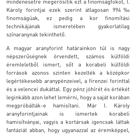
mindenesetre megerősítik ezt a finomságfokot, I.
Károly forintjai ezek szerint átlagosan 994‰
finomságúak, ez pedig a kor finomítási
technikájának ismeretében gyakorlatilag
színaranynak tekinthető.
A magyar aranyforint határainkon túl is nagy
népszerűségnek örvendett, számos külföldi
éremleletből ismert, sőt a korabeli külföldi
források azonos szinten kezelték a középkor
legértékesebb aranypénzeivel, a firenzei forinttal
és a velencei dukáttal. Egy pénz jóhírét és értékét
leginkább azon lehet lemérni, hogy a saját korában
megpróbálták-e hamisítani. Már I. Károly
aranyforintjainak is ismertek korabeli
hamisítványai, vagyis a kortársak igencsak láttak
fantáziát abban, hogy ugyanazzal az éremképpel,