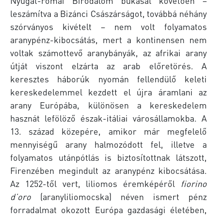
Nyugat-római Birodalom bukását követően –
leszámítva a Bizánci Császárságot, továbbá néhány
szórványos kivételt – nem volt folyamatos
aranypénz-kibocsátás, mert a kontinensen nem
voltak számottevő aranybányák, az afrikai arany
útját viszont elzárta az arab előretörés. A
keresztes háborúk nyomán fellendülő keleti
kereskedelemmel kezdett el újra áramlani az
arany Európába, különösen a kereskedelem
hasznát lefölöző észak-itáliai városállamokba. A
13. század közepére, amikor már megfelelő
mennyiségű arany halmozódott fel, illetve a
folyamatos utánpótlás is biztosítottnak látszott,
Firenzében megindult az aranypénz kibocsátása.
Az 1252-től vert, liliomos éremképéről
fiorino
d’oro
(aranyliliomocska) néven ismert pénz
forradalmat okozott Európa gazdasági életében,