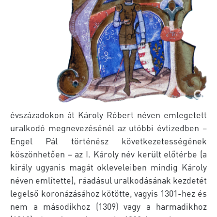
évszázadokon át Károly Róbert néven emlegetett
uralkodó megnevezésénél az utóbbi évtizedben –
Engel Pál történész következetességének
köszönhetően – az I. Károly név került előtérbe (a
király ugyanis magát okleveleiben mindig Károly
néven említette), ráadásul uralkodásának kezdetét
legelső koronázásához kötötte, vagyis 1301-hez és
nem a másodikhoz (1309) vagy a harmadikhoz