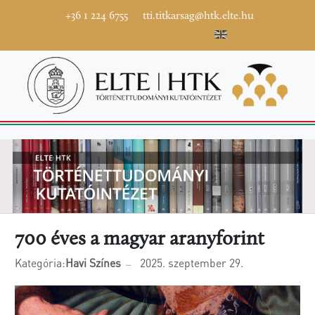
+36 1 224 6755
tti.titkarsag@htk.elte.hu
700 éves a magyar aranyforint
Kategória:
Havi Színes
2025. szeptember 29.