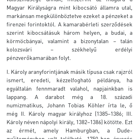
Magyar Királyságra mint kibocsátó államra utal,
markánsan megkülönböztetve ezeket a pénzeket a
firenzei forintoktól. A kamarabérleti szerződések
szerint kibocsátásuk három helyen, a budai, a
körmöcbányai, valamint a bizonytalan – talán
kolozsvári – székhelyű erdélyi
pénzverőkamarában folyt.
I. Károly aranyforintjának másik típusa csak rajzról
ismert, eredeti, kézzelfogható példánya, ha
egyáltalán fennmaradt valahol, napjainkban is
lappang. A darabot még a 18. századi
numizmatikus, Johann Tobias Köhler írta le, ő
még II. Károly magyar királyhoz (1385–1386; III.
Károly néven nápolyi király, 1382–1386) kötötte. Ezt
az érmét, amely Hamburgban, a Dude-
gyűjteményben volt található, 1750-ben árverés