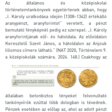
Az általános és középiskolai
történelemtankönyvek egyetértenek abban, hogy
„I. Károly uralkodása idején (1308–1342) értékálló
aranypénzt, aranyforintot” veretett, a pénzt
bemutató fényképnél pedig ez szerepel: „I. Károly
aranyforintjának elő- és hátoldala. Az előoldalon
Keresztelő Szent János, a hátoldalon az Anjouk
liliomos címere látható.” (NAT 2020, Történelem 9.
a középiskolák számára. 2024. 148.)
Csakhogy az
általában betonbiztos tényeket felvonultató
tankönyvírók ezúttal több dologban is tévednek.
Pénzek esetében az előlap az, ahol az adott pénzt