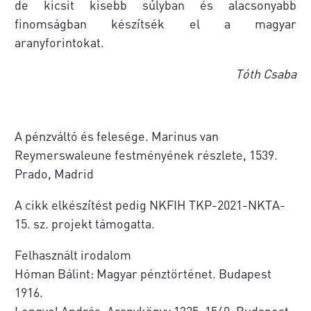
de kicsit kisebb súlyban és alacsonyabb
finomságban készítsék el a magyar
aranyforintokat.
Tóth Csaba
A pénzváltó és felesége. Marinus van
Reymerswaleune festményének részlete, 1539.
Prado, Madrid
A cikk elkészítést pedig NKFIH TKP-2021-NKTA-
15. sz. projekt támogatta.
Felhasznált irodalom
Hóman Bálint: Magyar pénztörténet. Budapest
1916.
Lengyel András: Aranykönyv 1325–1540. Budapest