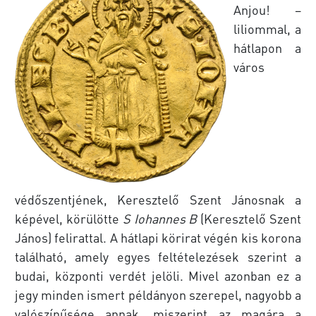
Anjou! –
liliommal, a
hátlapon a
város
védőszentjének, Keresztelő Szent Jánosnak a
képével, körülötte
S Iohannes B
(Keresztelő Szent
János) felirattal. A hátlapi körirat végén kis korona
található, amely egyes feltételezések szerint a
budai, központi verdét jelöli. Mivel azonban ez a
jegy minden ismert példányon szerepel, nagyobb a
valószínűsége annak, miszerint az magára a