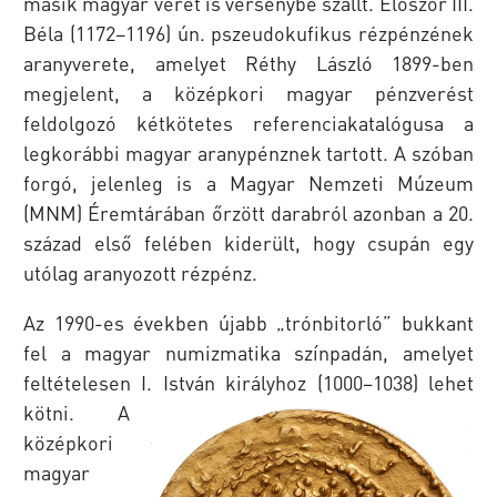
másik magyar veret is versenybe szállt. Először III.
Béla (1172–1196) ún. pszeudokufikus rézpénzének
aranyverete, amelyet Réthy László 1899-ben
megjelent, a középkori magyar pénzverést
feldolgozó kétkötetes referenciakatalógusa a
legkorábbi magyar aranypénznek tartott. A szóban
forgó, jelenleg is a Magyar Nemzeti Múzeum
(MNM) Éremtárában őrzött darabról azonban a 20.
század első felében kiderült, hogy csupán egy
utólag aranyozott rézpénz.
Az 1990-es években újabb „trónbitorló” bukkant
fel a magyar numizmatika színpadán, amelyet
feltételesen I. István királyhoz (1000–1038) lehet
kötni.
A
középkori
magyar