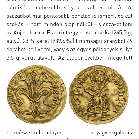
némiképp nehezebb súlyban kell verni. A 16.
századból már pontosabb pénzláb is ismert, és ezt
szokás – nem minden alap nélkül – visszavetíteni
az Anjou-korra. Eszerint egy budai márka (245,5 g)
súlyú, 23 ¾ karát (989,6‰) finomságú aranyból 69
darabot kell verni, vagyis az egyes példányok súlya
3,5 g körül alakult.
Az utóbbi években megejtett
természettudományos anyagvizsgálatok