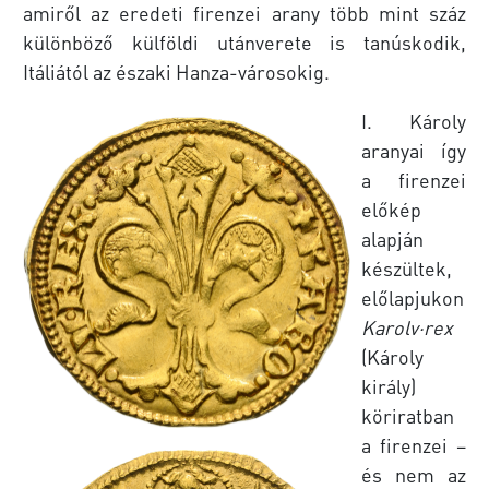
amiről az eredeti firenzei arany több mint száz
különböző külföldi utánverete is tanúskodik,
Itáliától az északi Hanza-városokig.
I. Károly
aranyai így
a firenzei
előkép
alapján
készültek,
előlapjukon
Karolv∙rex
(Károly
király)
köriratban
a firenzei –
és nem az