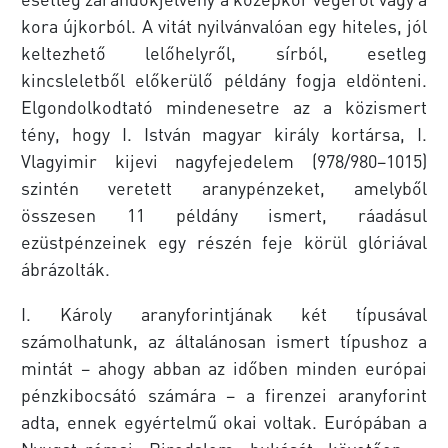
kora újkorból. A vitát nyilvánvalóan egy hiteles, jól
keltezhető lelőhelyről, sírból, esetleg
kincsleletből előkerülő példány fogja eldönteni.
Elgondolkodtató mindenesetre az a közismert
tény, hogy I. István magyar király kortársa, I.
Vlagyimir kijevi nagyfejedelem (978/980–1015)
szintén veretett aranypénzeket, amelyből
összesen 11 példány ismert, ráadásul
ezüstpénzeinek egy részén feje körül glóriával
ábrázolták.
I. Károly aranyforintjának két típusával
számolhatunk, az általánosan ismert típushoz a
mintát – ahogy abban az időben minden európai
pénzkibocsátó számára – a firenzei aranyforint
adta, ennek egyértelmű okai voltak. Európában a