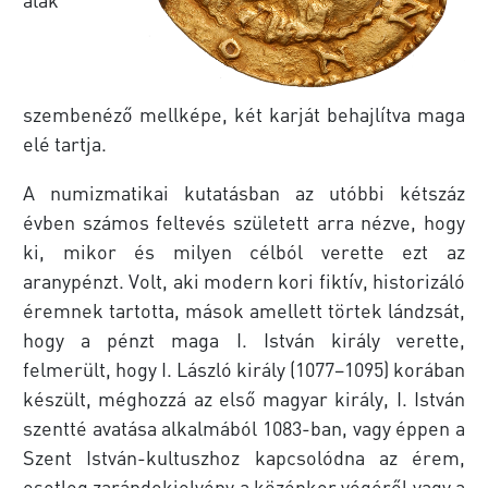
szembenéző mellképe, két karját behajlítva maga
elé tartja.
A numizmatikai kutatásban az utóbbi kétszáz
évben számos feltevés született arra nézve, hogy
ki, mikor és milyen célból verette ezt az
aranypénzt. Volt, aki modern kori fiktív, historizáló
éremnek tartotta, mások amellett törtek lándzsát,
hogy a pénzt maga I. István király verette,
felmerült, hogy I. László király (1077–1095) korában
készült, méghozzá az első magyar király, I. István
szentté avatása alkalmából 1083-ban, vagy éppen a
Szent István-kultuszhoz kapcsolódna az érem,
esetleg zarándokjelvény a középkor végéről vagy a