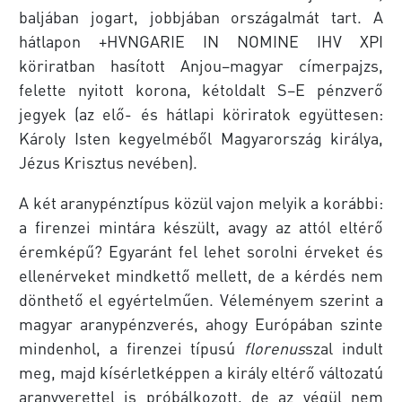
baljában jogart, jobbjában országalmát tart. A
hátlapon +HVNGARIE IN NOMINE IHV XPI
köriratban hasított Anjou–magyar címerpajzs,
felette nyitott korona, kétoldalt S–E pénzverő
jegyek (az elő- és hátlapi köriratok együttesen:
Károly Isten kegyelméből Magyarország királya,
Jézus Krisztus nevében).
A két aranypénztípus közül vajon melyik a korábbi:
a firenzei mintára készült, avagy az attól eltérő
éremképű? Egyaránt fel lehet sorolni érveket és
ellenérveket mindkettő mellett, de a kérdés nem
dönthető el egyértelműen. Véleményem szerint a
magyar aranypénzverés, ahogy Európában szinte
mindenhol, a firenzei típusú
florenus
szal indult
meg, majd kísérletképpen a király eltérő változatú
aranyverettel is próbálkozott, de az végül nem