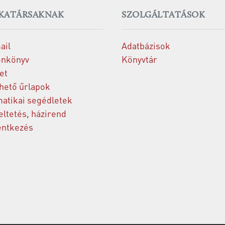
KATÁRSAKNAK
SZOLGÁLTATÁSOK
ail
Adatbázisok
onkönyv
Könyvtár
et
thető űrlapok
matikai segédletek
ltetés, házirend
entkezés