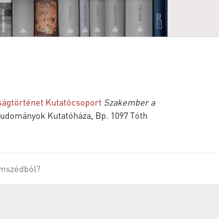
ságtörténet Kutatócsoport
Szakember a
Tudományok Kutatóháza, Bp. 1097 Tóth
mszédból?