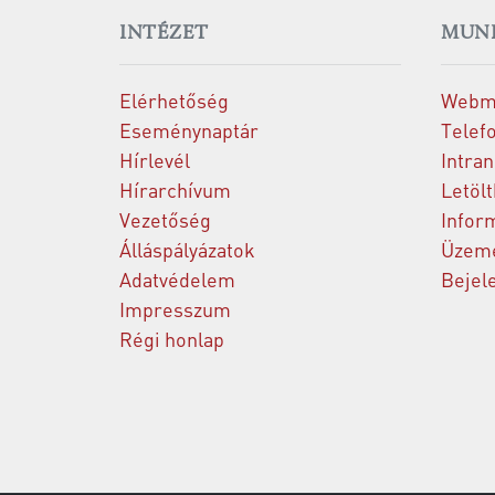
INTÉZET
MUN
Elérhetőség
Webm
Eseménynaptár
Telef
Hírlevél
Intran
Hírarchívum
Letöl
Vezetőség
Infor
Álláspályázatok
Üzeme
Adatvédelem
Bejel
Impresszum
Régi honlap