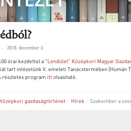
édból?
2018. december 3.
00 órai kezdettel a
"Lendület" Középkori Magyar Gazda
át tart intézetünk V. emeleti Tanácstermében (Humán 
. A részletes program
itt
olvasható.
Középkori gazdaságtörténet
Hírek
Szakember a szo