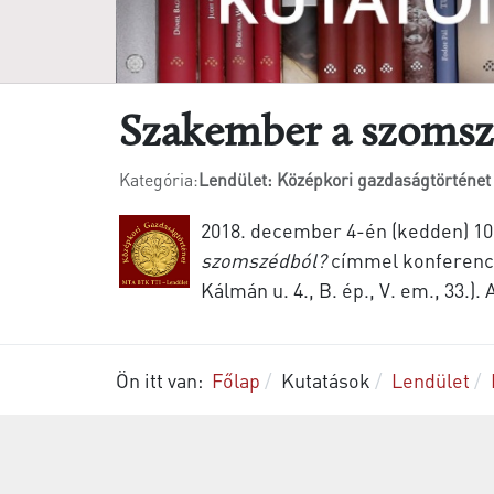
Szakember a szomsz
Kategória:
Lendület: Középkori gazdaságtörténet
2018. december 4-én (kedden) 10:
szomszédból?
címmel konferenci
Kálmán u. 4., B. ép., V. em., 33.)
Ön itt van:
Főlap
Kutatások
Lendület