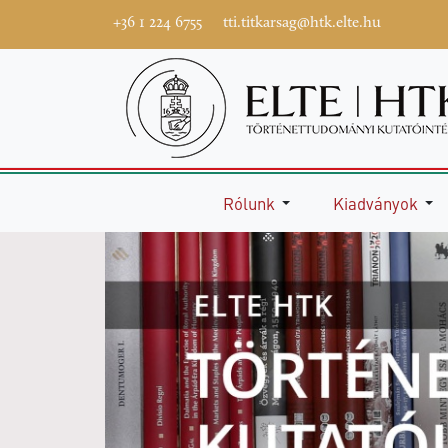
+36 1 224 6755
tti.titkarsag@htk.elte.hu
Rólunk
Kiadványok