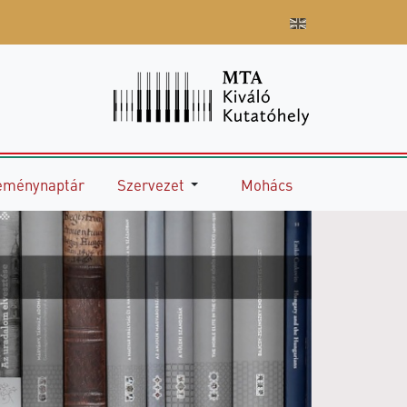
eménynaptár
Szervezet
Mohács