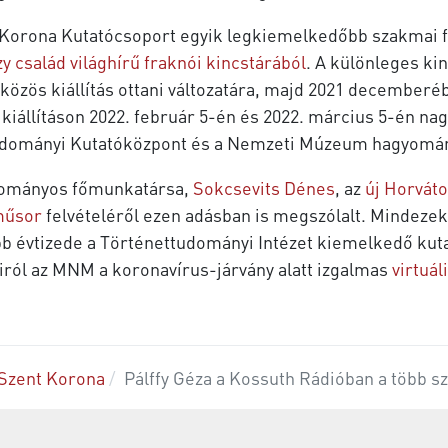
 Korona Kutatócsoport egyik legkiemelkedőbb szakmai f
y család világhírű fraknói kincstárából
. A különleges k
közös kiállítás ottani változatára, majd 2021 december
iállításon 2022. február 5-én és 2022. március 5-én nag
udományi Kutatóközpont és a Nemzeti Múzeum hagyomány
udományos főmunkatársa,
Sokcsevits Dénes
, az
új Horvát
műsor
felvételéről ezen adásban is megszólalt. Mindezek
b évtizede a Történettudományi Intézet kiemelkedő kutat
airól az MNM a koronavírus-járvány alatt izgalmas
virtuál
Szent Korona
Pálffy Géza a Kossuth Rádióban a több s