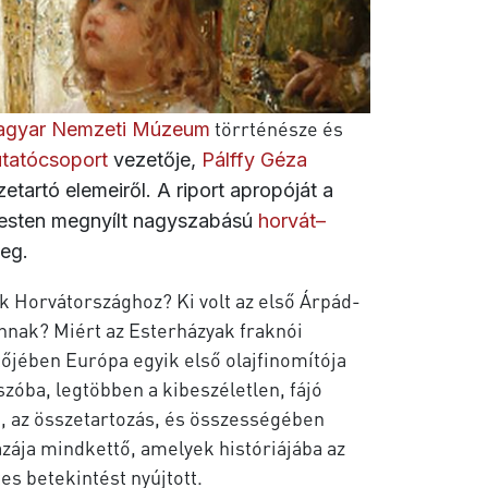
törrténésze és
gyar Nemzeti Múzeum
utatócsoport
vezetője,
Pálffy Géza
tartó elemeiről. A riport apropóját a
sten megnyílt nagyszabású
horvát–
eg.
k Horvátországhoz? Ki volt az első Árpád-
onnak? Miért az Esterházyak fraknói
őjében Európa egyik első olajfinomítója
zóba, legtöbben a kibeszéletlen, fájó
ág, az összetartozás, és összességében
azája mindkettő, amelyek históriájába az
es betekintést nyújtott.