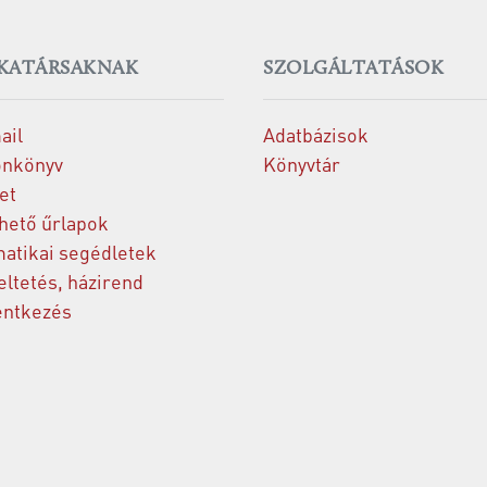
KATÁRSAKNAK
SZOLGÁLTATÁSOK
ail
Adatbázisok
onkönyv
Könyvtár
et
thető űrlapok
matikai segédletek
ltetés, házirend
entkezés