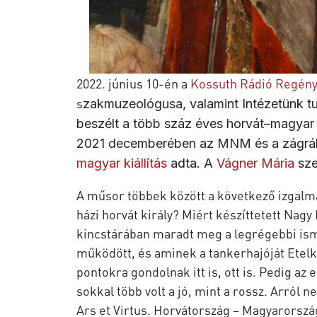
2022. június 10-én a
Kossuth Rádió Regény
s
zakmuzeológusa, valamint Intézetünk 
beszélt a több száz éves horvát–magyar k
2021 decemberében az MNM
és a zágrá
magyar kiállítás
adta. A
Vágner Mária
sze
A műsor többek között a következő izgalma
házi horvát király? Miért készíttetett Nag
kincstárában maradt meg a legrégebbi isme
működött, és aminek a tankerhajóját Etelk
pontokra gondolnak itt is, ott is. Pedig a
sokkal több volt a jó, mint a rossz. Arról
Ars et Virtus. Horvátország – Magyarország