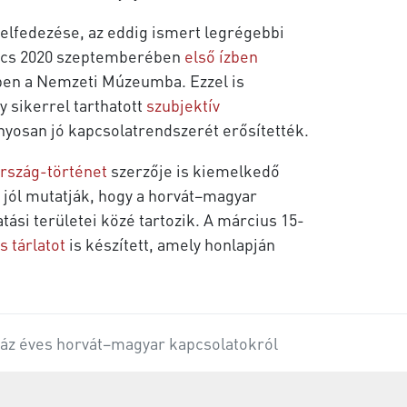
elfedezése, az eddig ismert legrégebbi
incs 2020 szeptemberében
első ízben
ében a Nemzeti Múzeumba. Ezzel is
y sikerrel tarthatott
szubjektív
osan jó kapcsolatrendszerét erősítették.
ország-történet
szerzője is kiemelkedő
 jól mutatják, hogy a horvát–magyar
ási területei közé tartozik. A március 15-
is tárlatot
is készített, amely honlapján
záz éves horvát–magyar kapcsolatokról