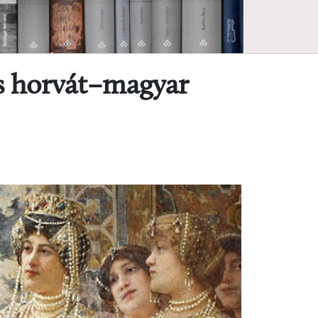
es horvát–magyar