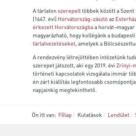
A tárlaton
szerepelt
többek között a Szent
(1647. évi)
Horvátország-zászló
az
Esterház
érkezett Horvátországba
a horvát–magyar 
magyarázható, hogy kollégánk a budapesti k
tárlatvezetéseket
, amelyek a Bölcsészett
A rendezvény létrejöttében intézetünk t
szerepet játszott, aki egy 2019. évi
Zrínyi-
történeti kapcsolatok vizsgálata immár töb
én zárt kiállítás legfontosabb csomópontj
napjainkig megtekinthető.
Ön itt van:
Főlap
Kutatások
Lendület