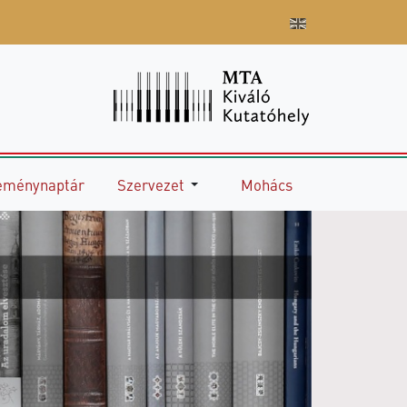
eménynaptár
Szervezet
Mohács