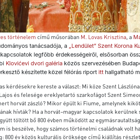
es történelem
című műsorában
M. Lovas Krisztina
, a
Ma
tudományos tanácsadója, a
„Lendület” Szent Korona K
apcsolatok legfőbb érdekességeiről, elsősorban össze
bi
Klovićevi dvori galéria
közös szervezésében Budape
rkesztő készítette közel félórás riport
itt
hallgatható m
s kérdésekre kereste a választ: Mi köze Szent Lászlóna
y Lajos és felesége ereklyetartó szarkofágot Szent Sime
rt horvát zászló? Mikor épült ki Fiume, amelynek kiköt
ának hívták? Ha a horvát–magyar kapcsolatok kerülnek s
z együtt töltött bő 800 évben működött az egymásrautalts
 nem is beszélve, hogy számos történelmi családnak volt h
: 800 év közös kulturális öröksége című kiállítás részlet