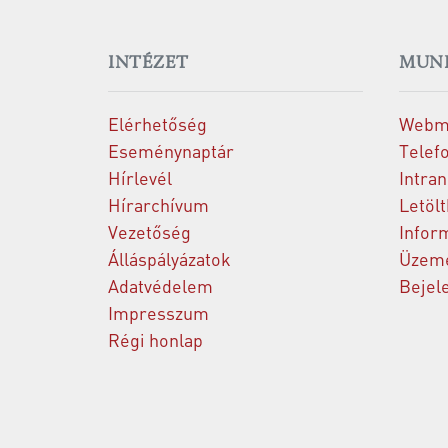
INTÉZET
MUN
Elérhetőség
Webm
Eseménynaptár
Telef
Hírlevél
Intran
Hírarchívum
Letöl
Vezetőség
Infor
Álláspályázatok
Üzeme
Adatvédelem
Bejel
Impresszum
Régi honlap