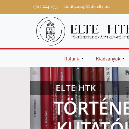
+36 1 224 6755
tti.titkarsag@htk.elte.hu
Rólunk
Kiadványok