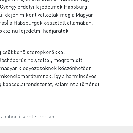
i György erdélyi fejedelmek Habsburg-
ború idején miként változtak meg a Magyar
rás) a Habsburgok összetett államában.
sokszínű fejedelmi hadjáratok
ság csökkenő szerepkörökkel
llásháborús helyzettel, megromlott
rg–magyar kiegyezéseknek köszönhetően
lamkonglomerátumnak. Így a harmincéves
 kapcsolatrendszerét, valamint a történeti
es háború-konferencián