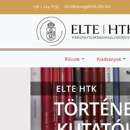
+36 1 224 6755
tti.titkarsag@htk.elte.hu
Rólunk
Kiadványok