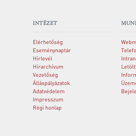
INTÉZET
MUN
Elérhetőség
Webm
Eseménynaptár
Telef
Hírlevél
Intran
Hírarchívum
Letöl
Vezetőség
Infor
Álláspályázatok
Üzeme
Adatvédelem
Bejel
Impresszum
Régi honlap