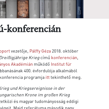
rú-konferencián
oport
vezetője,
Pálffy Géza
2018. október
reißigjährige Krieg
című
konferencián
,
ányos Akadémián
működő
Institut für
bbanásának 400. évfordulója alkalmából
 konferencia programja
itt
tekinthető meg.
Krieg und Kriegsereignisse in der
 ungarischen Krone im großen Krieg
zetközi és magyar tudományosság eddigi
zségeit. Majd referátuma második nagy