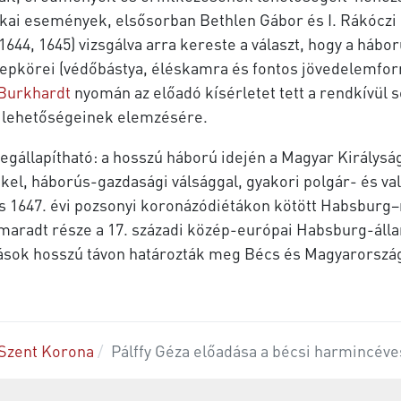
ikai események, elsősorban Bethlen Gábor és I. Rákócz
, 1644, 1645) vizsgálva arra kereste a választ, hogy a há
repkörei (védőbástya, éléskamra és fontos jövedelemfor
Burkhardt
nyomán az előadó kísérletet tett a rendkívül 
ka lehetőségeinek elemzésére.
megállapítható: a hosszú háború idején a Magyar Király
kel, háborús-gazdasági válsággal, gyakori polgár- és va
i és 1647. évi pozsonyi koronázódiétákon kötött Habsbu
aradt része a 17. századi közép-európai Habsburg-ál
zások hosszú távon határozták meg Bécs és Magyarország
Szent Korona
Pálffy Géza előadása a bécsi harmincév