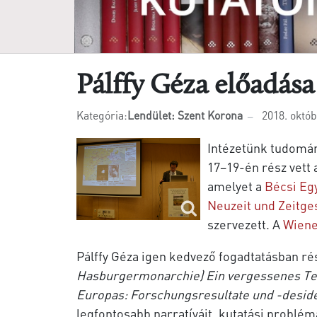
Pálffy Géza előadás
Kategória:
Lendület: Szent Korona
2018. októb
Intézetünk tudomán
17–19-én rész vett
amelyet a
Bécsi Eg
Neuzeit und Zeitg
szervezett. A
Wiene
Pálffy Géza igen kedvező fogadtatásban ré
Hasburgermonarchie) Ein vergessenes Ter
Europas: Forschungsresultate und -desid
legfontosabb narratíváit, kutatási probl