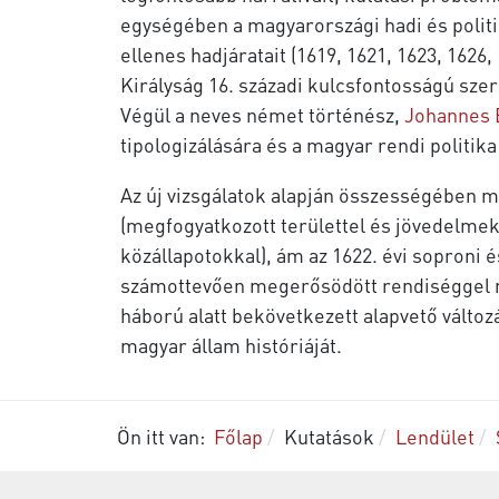
egységében a magyarországi hadi és polit
ellenes hadjáratait (1619, 1621, 1623, 1626
Királyság 16. századi kulcsfontosságú sze
Végül a neves német történész,
Johannes 
tipologizálására és a magyar rendi politi
Az új vizsgálatok alapján összességében 
(megfogyatkozott területtel és jövedelmek
közállapotokkal), ám az 1622. évi sopron
számottevően megerősödött rendiséggel m
háború alatt bekövetkezett alapvető válto
magyar állam históriáját.
Ön itt van:
Főlap
Kutatások
Lendület