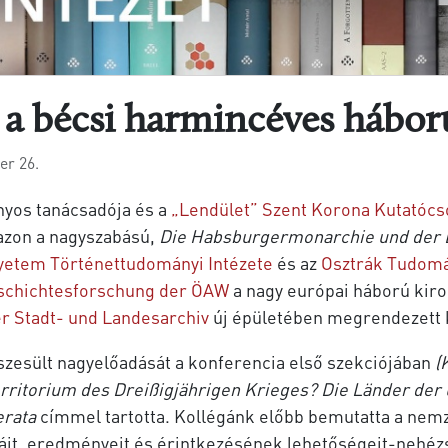
a a bécsi harmincéves hábo
er 26.
yos tanácsadója és a
„Lendület” Szent Korona Kutatócs
 azon a nagyszabású,
Die Habsburgermonarchie und der D
yetem Történettudományi Intézete
és az
Osztrák Tudom
eschichtesforschung der ÖAW
a nagy európai háború kiro
r Stadt- und Landesarchiv
új épületében megrendezett
szesült nagyelőadását a konferencia első szekciójában
(
ritorium des Dreißigjährigen Krieges? Die Länder der
erata
címmel tartotta. Kollégánk előbb bemutatta a nem
émáit, eredményeit és érintkezésének lehetőségeit-nehé