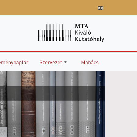
eménynaptár
Szervezet
Mohács