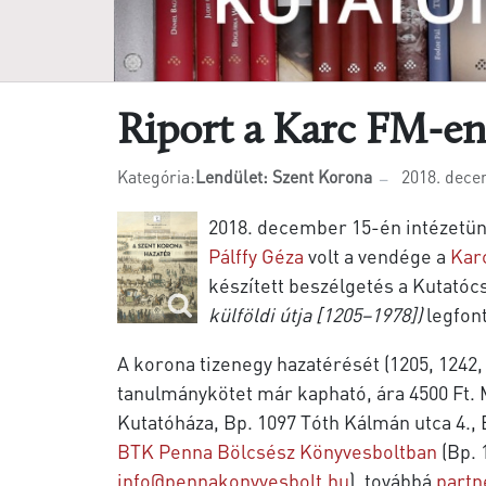
Riport a Karc FM-en
Kategória:
Lendület: Szent Korona
2018. dece
2018. december 15-én intézetü
Pálffy Géza
volt a vendége a
Kar
készített beszélgetés a Kutatóc
külföldi útja [1205–1978])
legfont
A korona tizenegy hazatérését (1205, 1242, 
tanulmánykötet már kapható, ára 4500 F
Kutatóháza, Bp. 1097 Tóth Kálmán utca 4., B
BTK Penna Bölcsész Könyvesboltban
(Bp. 
info@pennakonyvesbolt.hu
), továbbá
partn