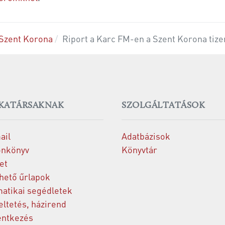
Szent Korona
Riport a Karc FM-en a Szent Korona tiz
KATÁRSAKNAK
SZOLGÁLTATÁSOK
ail
Adatbázisok
onkönyv
Könyvtár
et
thető űrlapok
matikai segédletek
ltetés, házirend
entkezés