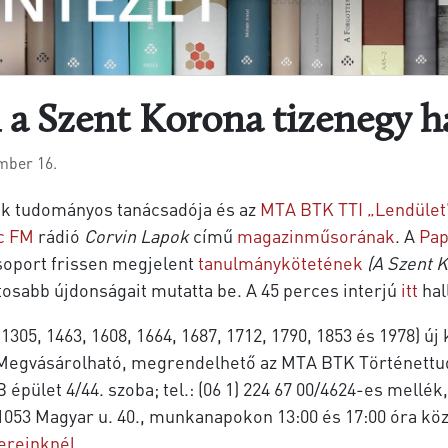
 a Szent Korona tizenegy h
mber 16.
nk tudományos tanácsadója és az
MTA BTK TTI „Lendület
c FM
rádió
Corvin Lapok
című
magazinműsorának
. A
Pap
soport frissen megjelent
tanulmánykötetének
(A Szent 
osabb újdonságait mutatta be. A 45 perces interjú
itt
hal
1305, 1463, 1608, 1664, 1687, 1712, 1790, 1853 és 1978) ú
t. Megvásárolható, megrendelhető az MTA BTK Történet
 épület 4/44. szoba; tel.: (06 1) 224 67 00/4624-es mellék
1053 Magyar u. 40., munkanapokon 13:00 és 17:00 óra közöt
ereinknél
.