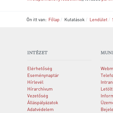
Ön itt van:
Főlap
Kutatások
Lendület
INTÉZET
MUN
Elérhetőség
Webm
Eseménynaptár
Telef
Hírlevél
Intran
Hírarchívum
Letöl
Vezetőség
Infor
Álláspályázatok
Üzeme
Adatvédelem
Bejel