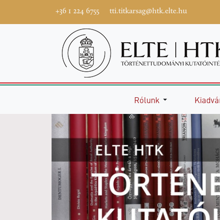
+36 1 224 6755
tti.titkarsag@htk.elte.hu
Rólunk
Kiadvá