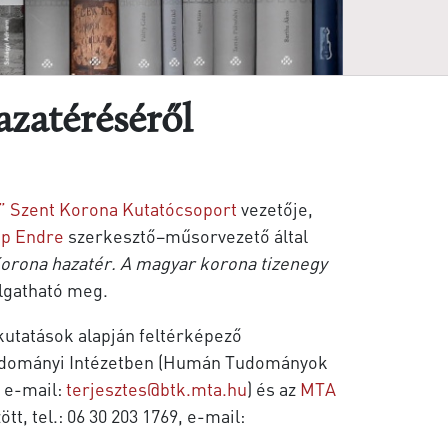
azatéréséről
” Szent Korona Kutatócsoport
vezetője,
p Endre
szerkesztő–műsorvezető által
Korona hazatér. A magyar korona tizenegy
lgatható meg.
j kutatások alapján feltérképező
tudományi Intézetben (Humán Tudományok
, e-mail:
terjesztes@btk.mta.hu
) és az
MTA
t, tel.: 06 30 203 1769, e-mail: