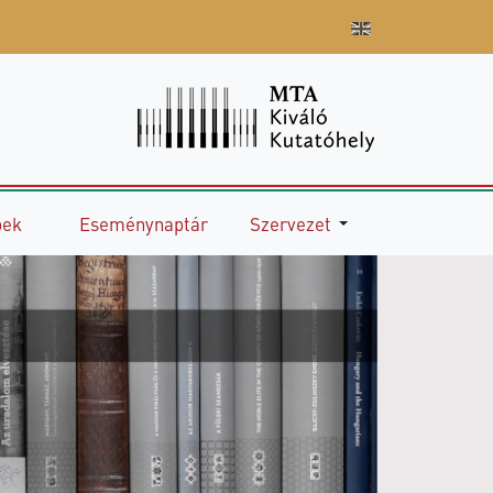
pek
Eseménynaptár
Szervezet