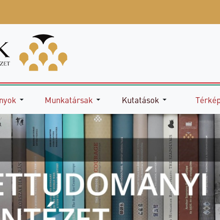
nyok
Munkatársak
Kutatások
Térké