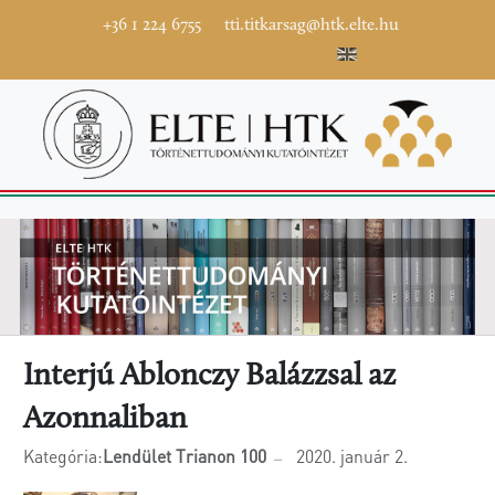
+36 1 224 6755
tti.titkarsag@htk.elte.hu
Interjú Ablonczy Balázzsal az
Azonnaliban
Kategória:
Lendület Trianon 100
2020. január 2.