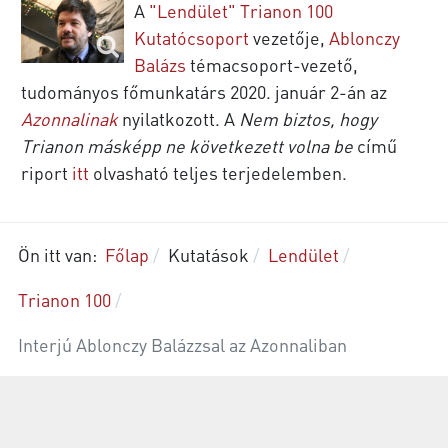
A
"Lendület" Trianon 100
Kutatócsoport
vezetője,
Ablonczy
Balázs
témacsoport-vezető,
tudományos főmunkatárs 2020. január 2-án az
Azonnalinak
nyilatkozott. A
Nem biztos, hogy
Trianon másképp ne következett volna be
című
riport
itt
olvasható teljes terjedelemben.
Ön itt van:
Főlap
Kutatások
Lendület
Trianon 100
Interjú Ablonczy Balázzsal az Azonnaliban