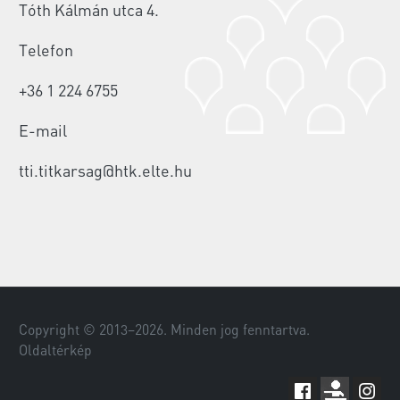
Tóth Kálmán utca 4.
Telefon
+36 1 224 6755
E-mail
tti.titkarsag@htk.elte.hu
Copyright © 2013–
2026
. Minden jog fenntartva.
Oldaltérkép