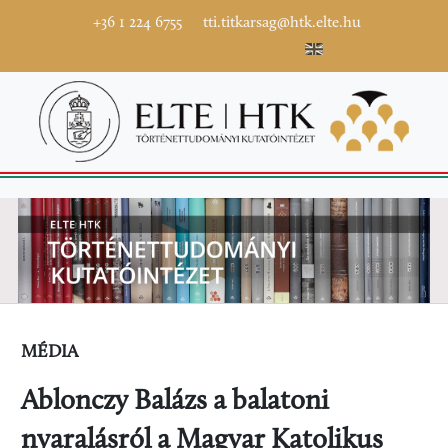
+36 1 224 6755
tti.titkarsag@htk.elte.hu
MÉDIA
Ablonczy Balázs a balatoni
nyaralásról a Magyar Katolikus