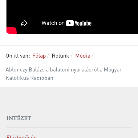
Ön itt van:
Főlap
Rólunk
Média
Ablonczy Balázs a balatoni nyaralásról a Magyar
Katolikus Rádióban
INTÉZET
Elérhetőség