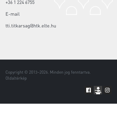
+36 1 224 6755
E-mail
tti.titkarsag@htk.elte.hu
Copyright © 2013–
2026
. Minden jog fenntartva.
Oldaltérkép