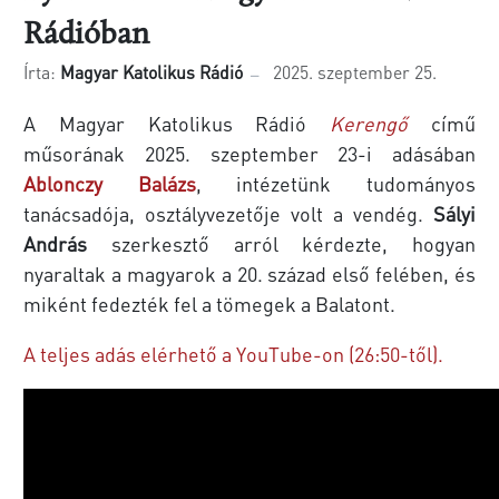
Rádióban
Írta:
Magyar Katolikus Rádió
2025. szeptember 25.
A Magyar Katolikus Rádió
Kerengő
című
műsorának 2025. szeptember 23-i adásában
Ablonczy Balázs
, intézetünk tudományos
tanácsadója, osztályvezetője volt a vendég.
Sályi
András
szerkesztő arról kérdezte, hogyan
nyaraltak a magyarok a 20. század első felében, és
miként fedezték fel a tömegek a Balatont.
A teljes adás elérhető a YouTube-on (26:50-től).