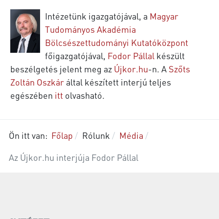
Intézetünk igazgatójával, a
Magyar
Tudományos Akadémia
Bölcsészettudományi Kutatóközpont
főigazgatójával,
Fodor Pállal
készült
beszélgetés jelent meg az
Újkor.hu
-n. A
Szőts
Zoltán Oszkár
által készített interjú teljes
egészében
itt
olvasható.
Ön itt van:
Főlap
Rólunk
Média
Az Újkor.hu interjúja Fodor Pállal