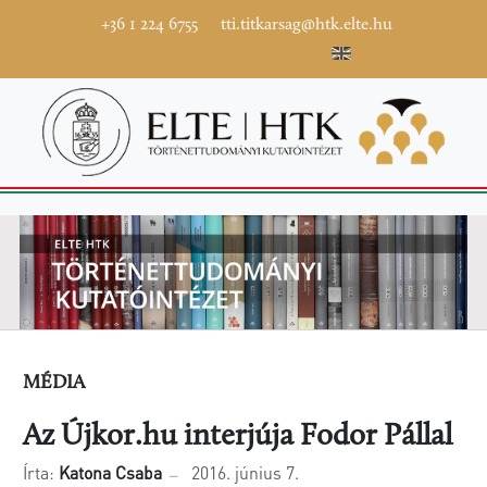
+36 1 224 6755
tti.titkarsag@htk.elte.hu
MÉDIA
Az Újkor.hu interjúja Fodor Pállal
Írta:
Katona Csaba
2016. június 7.