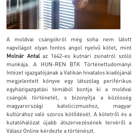
A moldvai csángókról még soha nem látott
napvilágot olyan fontos angol nyelvű kötet, mint
Molnár Antal
az 1642-es kutnári zsinatról szóló
munkája. A HUN-REN BTK Történettudományi
Intézet igazgatójának a Vatikán hivatalos kiadójánál
megjelentett könyve egy látszólag periférikus
egyházigazgatási témából bontja ki a moldvai
csángók történetét, s bizonyítja a közösség
magyarországi katolicizmushoz, magyar
kultúrához való szoros kötődését. A kötetről és a
kutatóhálózat újabb átszervezésének tervéről a
Válasz Online kérdezte a történészt.