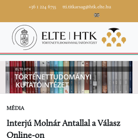
+36 1 224 6755
tti.titkarsag@htk.elte.hu
MÉDIA
Interjú Molnár Antallal a Válasz
Online-on