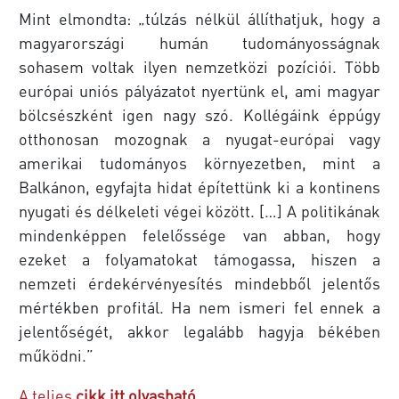
Mint elmondta: „túlzás nélkül állíthatjuk, hogy a
magyarországi humán tudományosságnak
sohasem voltak ilyen nemzetközi pozíciói. Több
európai uniós pályázatot nyertünk el, ami magyar
bölcsészként igen nagy szó. Kollégáink éppúgy
otthonosan mozognak a nyugat-európai vagy
amerikai tudományos környezetben, mint a
Balkánon, egyfajta hidat építettünk ki a kontinens
nyugati és délkeleti végei között. […] A politikának
mindenképpen felelőssége van abban, hogy
ezeket a folyamatokat támogassa, hiszen a
nemzeti érdekérvényesítés mindebből jelentős
mértékben profitál. Ha nem ismeri fel ennek a
jelentőségét, akkor legalább hagyja békében
működni.”
A teljes
cikk itt olvasható
.