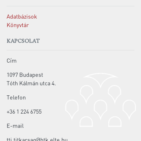
Adatbázisok
Könyvtár
KAPCSOLAT
Cím
1097 Budapest
Tóth Kálmán utca 4.
Telefon
+36 1 224 6755
E-mail
tti.titkarsag@htk.elte.hu