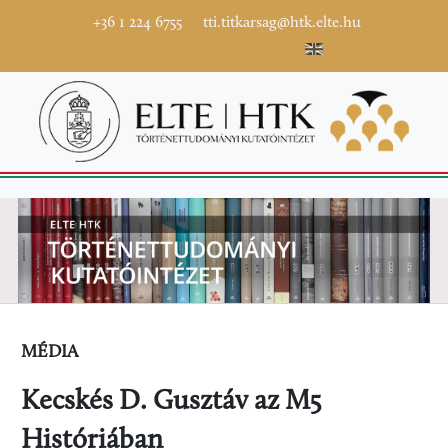
+36 1 224 6755
tti.titkarsag@htk.elte.hu
MÉDIA
Kecskés D. Gusztáv az M5
Históriában