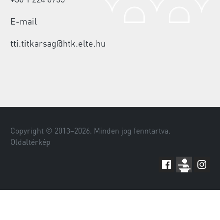
E-mail
tti.titkarsag@htk.elte.hu
Copyright © 2013–
2026
. Minden jog fenntartva.
Oldaltérkép