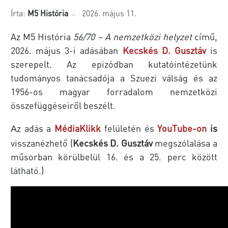
Írta:
M5 História
2026. május 11.
Az M5 História
56/70 – A nemzetközi helyzet
című,
2026. május 3-i adásában
Kecskés D. Gusztáv
is
szerepelt. Az epizódban kutatóintézetünk
tudományos tanácsadója a Szuezi válság és az
1956-os magyar forradalom nemzetközi
összefüggéseiről beszélt.
z adás a
MédiaKlikk
felületén és
YouTube-on
is
A
visszanézhető (
Kecskés D. Gusztáv
megszólalása a
műsorban körülbelül 16. és a 25. perc között
látható.)