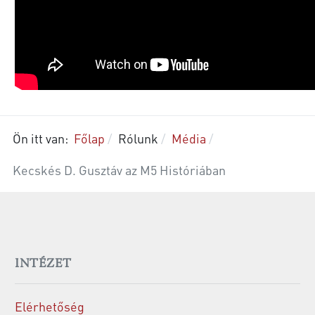
Ön itt van:
Főlap
Rólunk
Média
Kecskés D. Gusztáv az M5 Históriában
INTÉZET
Elérhetőség