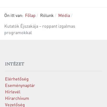
Ön itt van:
Főlap
Rólunk
Média
Kutatók Éjszakája – roppant izgalmas
programokkal
INTÉZET
Elérhetőség
Eseménynaptár
Hírlevél
Hírarchívum
Vezetőség