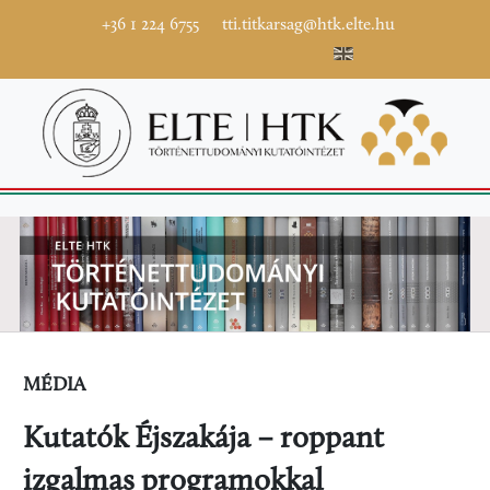
+36 1 224 6755
tti.titkarsag@htk.elte.hu
MÉDIA
Kutatók Éjszakája – roppant
izgalmas programokkal