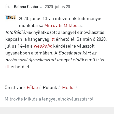
Írta:
Katona Csaba
2020. július 20.
2020. júilus 13-án intézetünk tudományos
munkatársa
Mitrovits Miklós
az
InfoRádiónak
nyilatkozott a lengyel elnöválasztás
kapcsán: a hanganyag
itt
érhető el. Szintén ő 2020.
július 14-én a
Neokohn
kérdéseire válaszolt
ugyanebben a témában. A
Bocsánatot kért az
orrhosszal újraválasztott lengyel elnök
című írás
itt
érhető el.
Ön itt van:
Főlap
Rólunk
Média
Mitrovits Miklós a lengyel elnökválasztásról