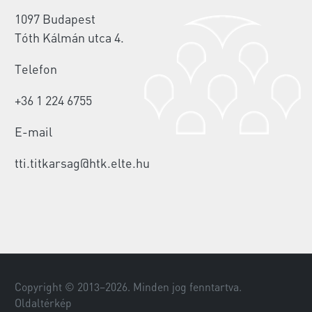
1097 Budapest
Tóth Kálmán utca 4.
Telefon
+36 1 224 6755
E-mail
tti.titkarsag@htk.elte.hu
Copyright © 2013–
2026
. Minden jog fenntartva.
Oldaltérkép