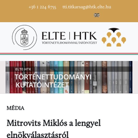
+36 1 224 6755
tti.titkarsag@htk.elte.hu
MÉDIA
Mitrovits Miklós a lengyel
elnökválasztásról