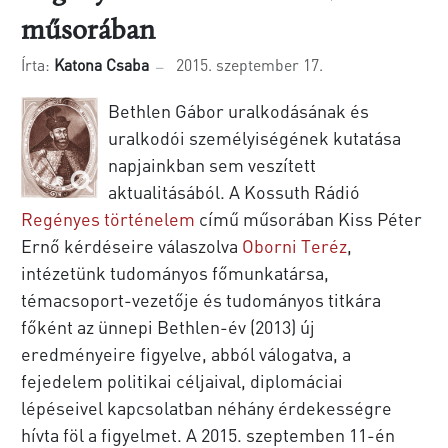
műsorában
Írta:
Katona Csaba
2015. szeptember 17.
Bethlen Gábor uralkodásának és
uralkodói személyiségének kutatása
napjainkban sem veszített
aktualitásából. A Kossuth Rádió
Regényes történelem
című műsorában Kiss Péter
Ernő kérdéseire válaszolva
Oborni Teréz
,
intézetünk tudományos főmunkatársa,
témacsoport-vezetője és tudományos titkára
főként az ünnepi Bethlen-év (2013) új
eredményeire figyelve, abból válogatva, a
fejedelem politikai céljaival, diplomáciai
lépéseivel kapcsolatban néhány érdekességre
hívta föl a figyelmet. A 2015. szeptemben 11-én