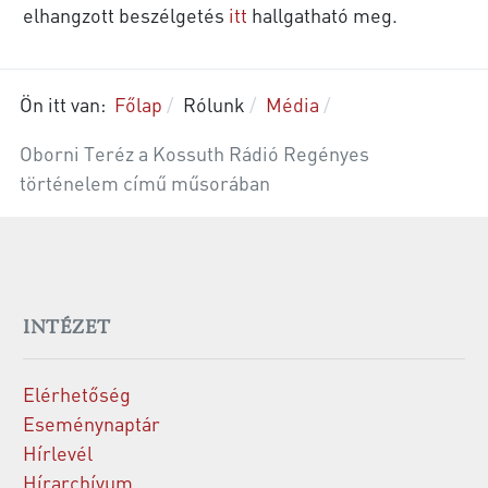
elhangzott beszélgetés
itt
hallgatható meg.
Ön itt van:
Főlap
Rólunk
Média
Oborni Teréz a Kossuth Rádió Regényes
történelem című műsorában
INTÉZET
Elérhetőség
Eseménynaptár
Hírlevél
Hírarchívum