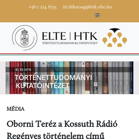
+36 1 224 6755
tti.titkarsag@htk.elte.hu
MÉDIA
Oborni Teréz a Kossuth Rádió
Regényes történelem című