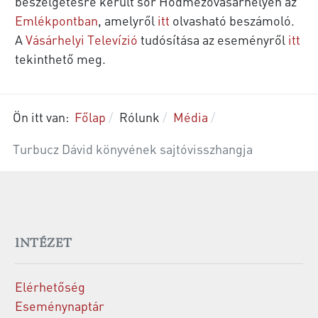
beszélgetésre került sor Hódmezővásárhelyen az
Emlékpontban
, amelyről
itt
olvasható beszámoló.
A
Vásárhelyi Televízió
tudósítása az eseményről
itt
tekinthető meg.
Ön itt van:
Főlap
Rólunk
Média
Turbucz Dávid könyvének sajtóvisszhangja
INTÉZET
Elérhetőség
Eseménynaptár