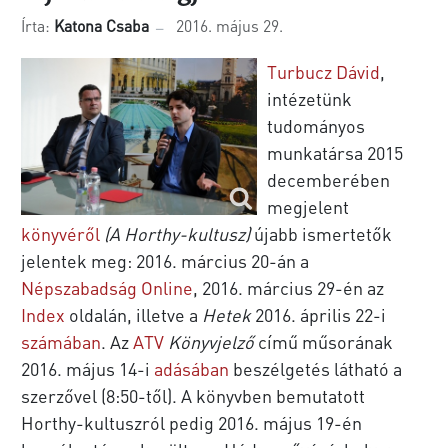
Írta:
Katona Csaba
2016. május 29.
Turbucz Dávid
,
intézetünk
tudományos
munkatársa 2015
decemberében
megjelent
könyvéről
(A Horthy-kultusz)
újabb ismertetők
jelentek meg: 2016. március 20-án a
Népszabadság Online
, 2016. március 29-én az
Index
oldalán, illetve a
Hetek
2016. április 22-i
számában
. Az
ATV
Könyvjelző
című műsorának
2016. május 14-i
adásában
beszélgetés látható a
szerzővel (8:50-től). A könyvben bemutatott
Horthy-kultuszról pedig 2016. május 19-én