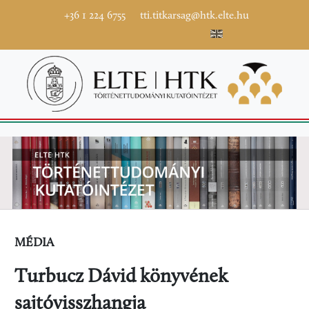
+36 1 224 6755
tti.titkarsag@htk.elte.hu
MÉDIA
Turbucz Dávid könyvének
sajtóvisszhangja