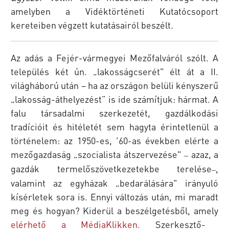
amelyben a Vidéktörténeti Kutatócsoport
kereteiben végzett kutatásairól beszélt.
Az adás a Fejér-vármegyei Mezőfalváról szólt. A
település két ún. „lakosságcserét" élt át a II.
világháború után – ha az országon belüli kényszerű
„lakosság-áthelyezést” is ide számítjuk: hármat. A
falu társadalmi szerkezetét, gazdálkodási
tradícióit és hitéletét sem hagyta érintetlenül a
történelem: az 1950-es, '60-as években elérte a
mezőgazdaság „szocialista átszervezése"
azaz, a
–
gazdák termelőszövetkezetekbe terelése
,
–
valamint az egyházak „bedarálására" irányuló
kísérletek sora is. Ennyi változás után, mi maradt
meg és hogyan? Kiderül a beszélgetésből, amely
elérhető a MédiaKlikken
.
Szerkesztő-