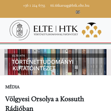
+36 1 224 6755
tti.titkarsag@htk.elte.hu
MÉDIA
Völgyesi Orsolya a Kossuth
Rádióban