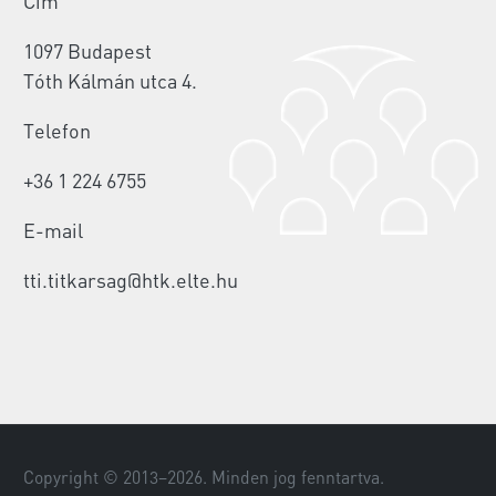
Cím
1097 Budapest
Tóth Kálmán utca 4.
Telefon
+36 1 224 6755
E-mail
tti.titkarsag@htk.elte.hu
Copyright © 2013–
2026
. Minden jog fenntartva.