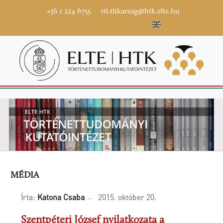
+36 1 224 6755
tti.titkarsag@htk.elte.hu
MÉDIA
Írta:
Katona Csaba
2015. október 20.
Szentpéteri József nyilatkozata a