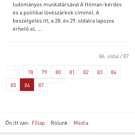
tudományos munkatársával A Hóman-kérdés
és a politikai lövészárkok címmel. A
beszélgetés itt, a 28. és 29. oldalra lapozva
érhető el. ...
86. oldal / 87
78
79
80
81
82
83
84
85
86
87
Ön itt van:
Főlap
Rólunk
Média