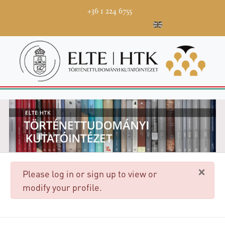
+36 1 224 6755
×
danger
Please log in or sign up to view or
modify your profile.