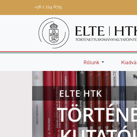
+36 1 224 6755
Rólunk
Kiadvá