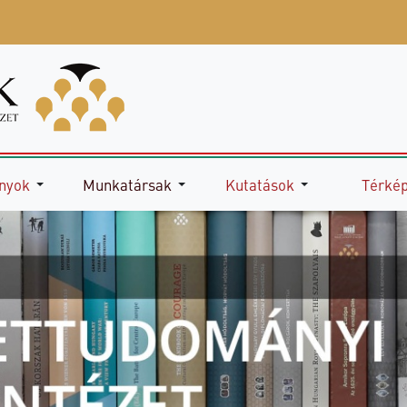
nyok
Munkatársak
Kutatások
Térké