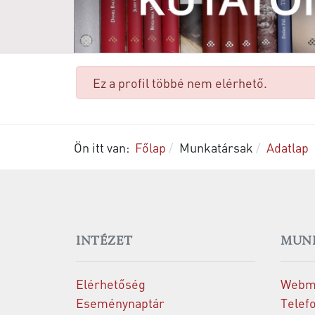
danger
Ez a profil többé nem elérhető.
Ön itt van:
Főlap
Munkatársak
Adatlap
INTÉZET
MUN
Elérhetőség
Webm
Eseménynaptár
Telef