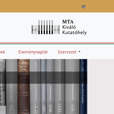
pek
Eseménynaptár
Szervezet