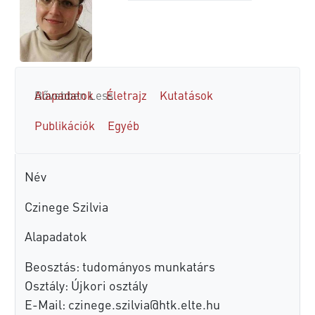
Alapadatok
Bővebben
Less
Életrajz
Kutatások
Publikációk
Egyéb
Név
Czinege Szilvia
Alapadatok
Beosztás: tudományos munkatárs
Osztály: Újkori osztály
E-Mail:
czinege.szilvia@htk.elte.hu