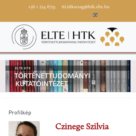
+36 1 224 6755
tti.titkarsag@htk.elte.hu
Profilkép
Czinege Szilvia