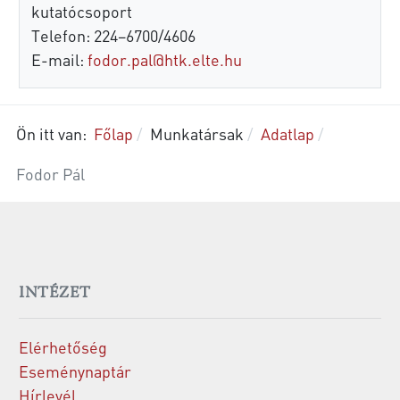
kutatócsoport
Telefon: 224–6700/4606
E-mail:
fodor.pal@htk.elte.hu
Ön itt van:
Főlap
Munkatársak
Adatlap
Fodor Pál
INTÉZET
Elérhetőség
Eseménynaptár
Hírlevél