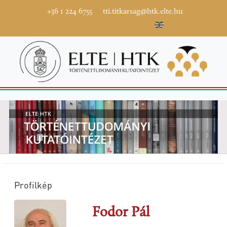
+36 1 224 6755
tti.titkarsag@htk.elte.hu
Profilkép
Fodor Pál