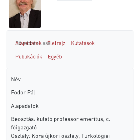
Alapadatok
Bővebben
Less
Életrajz
Kutatások
Publikációk
Egyéb
Név
Fodor Pál
Alapadatok
Beosztás: kutató professor emeritus, c.
főigazgató
Osztály: Kora újkori osztály, Turkológiai