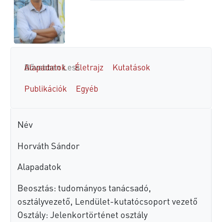
Alapadatok
Bővebben
Less
Életrajz
Kutatások
Publikációk
Egyéb
Név
Horváth Sándor
Alapadatok
Beosztás: tudományos tanácsadó,
osztályvezető, Lendület-kutatócsoport vezető
Osztály: Jelenkortörténet osztály