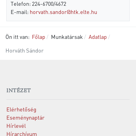
Telefon: 224-6700/4672
E-mail:
horvath.sandor@htk.elte.hu
Ön itt van:
Főlap
Munkatársak
Adatlap
Horváth Sándor
INTÉZET
Elérhetőség
Eseménynaptár
Hírlevél
Hírarchívum