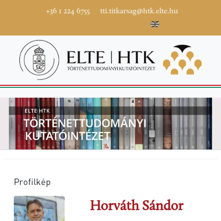
+36 1 224 6755
tti.titkarsag@htk.elte.hu
Profilkép
Horváth Sándor