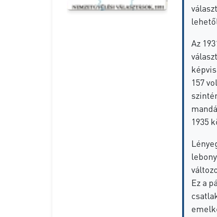
válasz
lehető
Az 1931
válasz
képvis
157 vo
szinté
mandát
1935 kö
Lényeg
lebony
változ
Ez a p
csatla
emelk