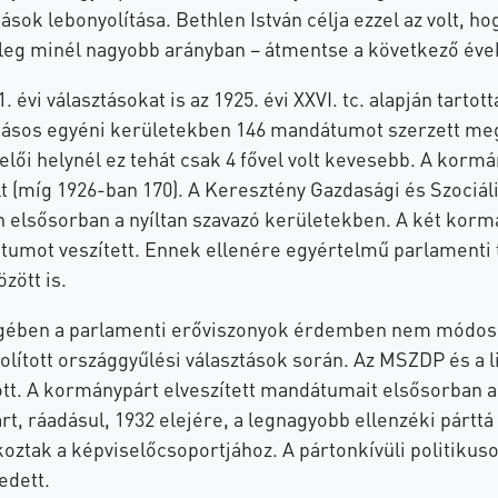
tások lebonyolítása. Bethlen István célja ezzel az volt, 
leg minél nagyobb arányban – átmentse a következő éve
. évi választásokat is az 1925. évi XXVI. tc. alapján tarto
tásos egyéni kerületekben 146 mandátumot szerzett meg 
elői helynél ez tehát csak 4 fővel volt kevesebb. A ko
lt (míg 1926-ban 170). A Keresztény Gazdasági és Szociál
n elsősorban a nyíltan szavazó kerületekben. A két korm
umot veszített. Ennek ellenére egyértelmű parlamenti 
zött is.
ében a parlamenti erőviszonyok érdemben nem módosul
olított országgyűlési választások során. Az MSZDP és 
ott. A kormánypárt elveszített mandátumait elsősorban a
árt, ráadásul, 1932 elejére, a legnagyobb ellenzéki párttá
koztak a képviselőcsoportjához. A pártonkívüli politikus
edett.