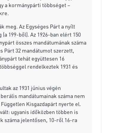
hogy a kormánypárti többséget –
kre.
tták meg. Az Egységes Párt a nyílt
(a 199-ből). Az 1926-ban elért 150
rmánypárt összes mandátumának száma
is Párt 32 mandátumot szerzett,
ánypárt tehát együttesen 16
többséggel rendelkeztek 1931 és
tak az 1931 június végén
a liberális mandátumainak száma nem
 Független Kisgazdapárt nyerte el.
 vált: ugyanis időközben többen is
ok száma jelentősen, 10-ről 16-ra