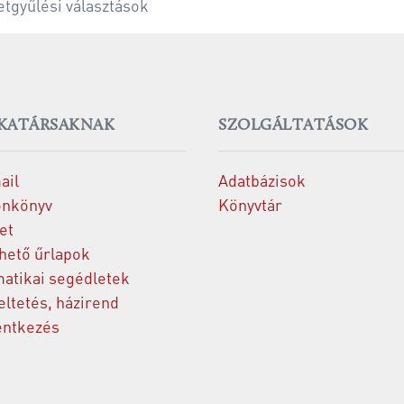
tgyűlési választások
KATÁRSAKNAK
SZOLGÁLTATÁSOK
ail
Adatbázisok
onkönyv
Könyvtár
et
thető űrlapok
matikai segédletek
ltetés, házirend
entkezés