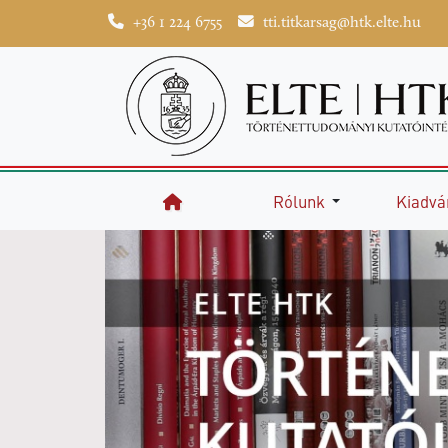
+36 1 224 6755
tti.titkarsag@htk.elte.hu
Rólunk
Kiadvá