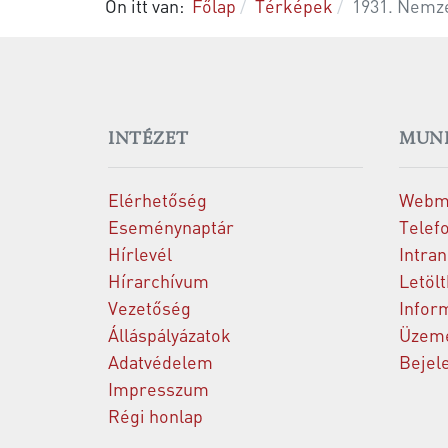
Ön itt van:
Főlap
Térképek
1931. Nemze
INTÉZET
MUN
Elérhetőség
Webm
Eseménynaptár
Telef
Hírlevél
Intran
Hírarchívum
Letöl
Vezetőség
Infor
Álláspályázatok
Üzeme
Adatvédelem
Bejel
Impresszum
Régi honlap