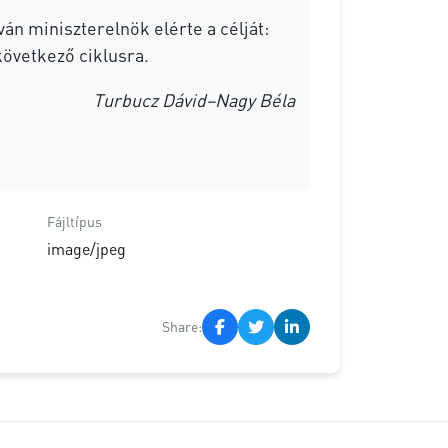
án miniszterelnök elérte a célját:
övetkező ciklusra.
Turbucz Dávid–Nagy Béla
Fájltípus
image/jpeg
Share: