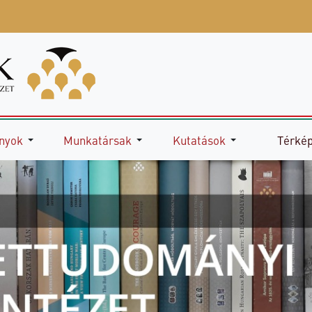
nyok
Munkatársak
Kutatások
Térké