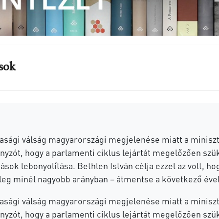
ások
asági válság magyarországi megjelenése miatt a minisz
yzót, hogy a parlamenti ciklus lejártát megelőzően szü
tások lebonyolítása. Bethlen István célja ezzel az volt, 
leg minél nagyobb arányban – átmentse a következő éve
asági válság magyarországi megjelenése miatt a minisz
yzót, hogy a parlamenti ciklus lejártát megelőzően szü