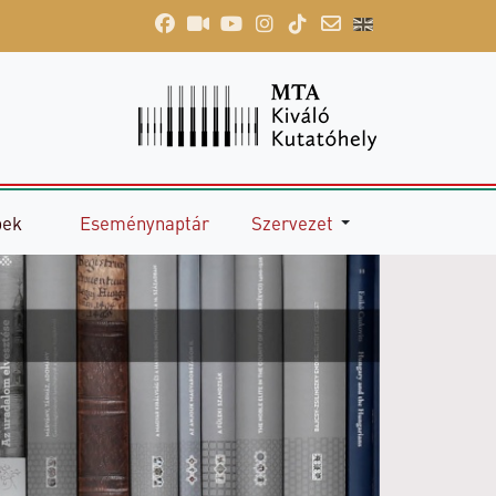
pek
Eseménynaptár
Szervezet