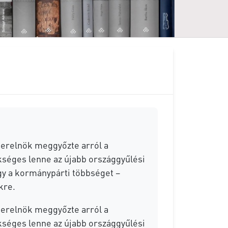
terelnök meggyőzte arról a
kséges lenne az újabb országgyűlési
hogy a kormánypárti többséget –
kre.
terelnök meggyőzte arról a
kséges lenne az újabb országgyűlési