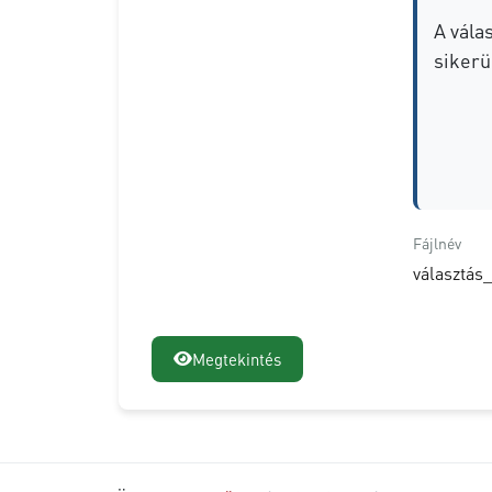
A vála
sikerü
Fájlnév
választás
Megtekintés