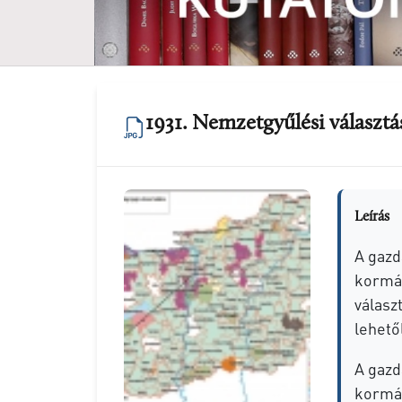
1931. Nemzetgyűlési választ
Leírás
A gazd
kormán
válasz
lehető
A gazd
kormán