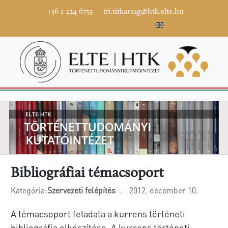
+36 1 224 6755
tti.titkarsag@htk.elte.hu
Bibliográfiai témacsoport
Kategória:
Szervezeti felépítés
2012. december 10.
A témacsoport feladata a kurrens történeti
bibliográfia elkészítése. A kurrens történeti