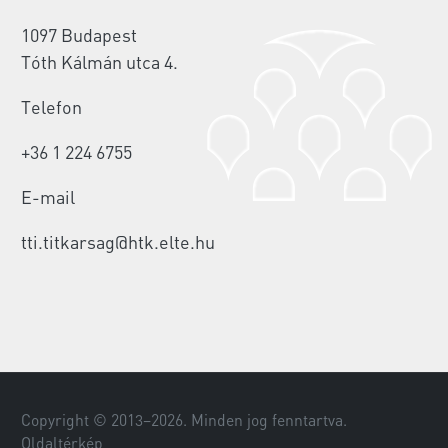
1097 Budapest
Tóth Kálmán utca 4.
Telefon
+36 1 224 6755
E-mail
tti.titkarsag@htk.elte.hu
Copyright © 2013–
2026
. Minden jog fenntartva.
Oldaltérkép