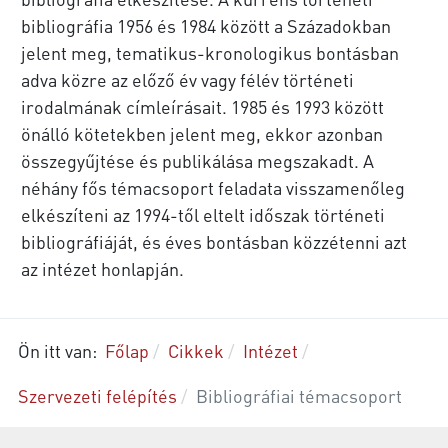
bibliográfia 1956 és 1984 között a Századokban
jelent meg, tematikus-kronologikus bontásban
adva közre az előző év vagy félév történeti
irodalmának címleírásait. 1985 és 1993 között
önálló kötetekben jelent meg, ekkor azonban
összegyűjtése és publikálása megszakadt. A
néhány fős témacsoport feladata visszamenőleg
elkészíteni az 1994-től eltelt időszak történeti
bibliográfiáját, és éves bontásban közzétenni azt
az intézet honlapján.
Ön itt van:
Főlap
Cikkek
Intézet
Szervezeti felépítés
Bibliográfiai témacsoport