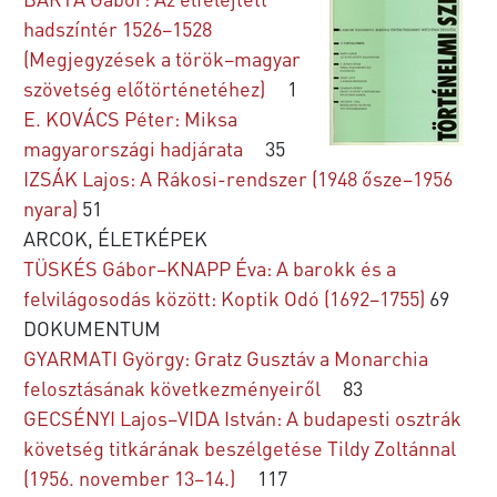
hadszíntér 1526–1528
(Megjegyzések a török–magyar
szövetség előtörténetéhez)
1
E. KOVÁCS Péter: Miksa
magyarországi hadjárata
35
IZSÁK Lajos: A Rákosi-rendszer (1948 ősze–1956
nyara)
51
ARCOK, ÉLETKÉPEK
TÜSKÉS Gábor–KNAPP Éva: A barokk és a
felvilágosodás között: Koptik Odó (1692–1755)
69
DOKUMENTUM
GYARMATI György: Gratz Gusztáv a Monarchia
felosztásának következményeiről
83
GECSÉNYI Lajos–VIDA István: A budapesti osztrák
követség titkárának beszélgetése Tildy Zoltánnal
(1956. november 13–14.)
117