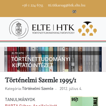
+36 1 224 6755
tti.titkarsag@htk.elte.hu
Történelmi Szemle 1995/1
Kategória:
Történelmi Szemle
2012. július 4.
TANULMÁNYOK
BARTA Gábor: Az elfelejtett