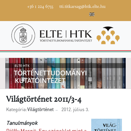
+36 1 224 6755
tti.titkarsag@htk.elte.hu
Világtörténet 2011/3-4
Kategória:
Világtörténet
2012. július 3.
Tanulmányok
Pálffy Margit: Egy szónoklat mint a