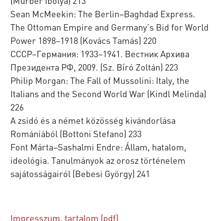
(Murber Ibolya) 213
Sean McMeekin: The Berlin–Baghdad Express.
The Ottoman Empire and Germany’s Bid for World
Power 1898–1918 (Kovács Tamás) 220
СССР–Германия: 1933–1941. Вестник Архива
Президента РФ, 2009. (Sz. Bíró Zoltán) 223
Philip Morgan: The Fall of Mussolini: Italy, the
Italians and the Second World War (Kindl Melinda)
226
A zsidó és a német közösség kivándorlása
Romániából (Bottoni Stefano) 233
Font Márta–Sashalmi Endre: Állam, hatalom,
ideológia. Tanulmányok az orosz történelem
sajátosságairól (Bebesi György) 241
Impresszum, tartalom (pdf)