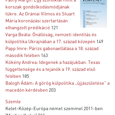
korszak gondolkodásmódjának
tükre. Az Orániai Vilmos és Stuart
Mária koronázási szertartásán
elhangzott prédikáció
121
Varga Beáta: Önállóság, nemzeti identitás és
külpolitika Ukrajnában a 17. század közepén
149
Papp Imre: Párizs gabonaellátása a 18. század
második felében
163
Kökény Andrea: Idegenek a hazájukban. Texas
függetlensége és a tejanók a 19. század elsõ
felében
185
Balogh Ádám: A görög külpolitika „újjászületése” a
macedón kérdésben
203
Szemle
Kelet-Közép-Európa német szemmel 2011-ben