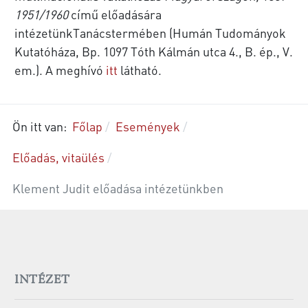
1951/1960
című előadására
intézetünkTanácstermében (Humán Tudományok
Kutatóháza, Bp. 1097 Tóth Kálmán utca 4., B. ép., V.
em.). A meghívó
itt
látható.
Ön itt van:
Főlap
Események
Előadás, vitaülés
Klement Judit előadása intézetünkben
INTÉZET