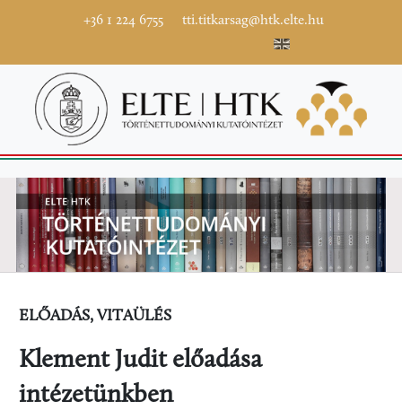
+36 1 224 6755
tti.titkarsag@htk.elte.hu
ELŐADÁS, VITAÜLÉS
Klement Judit előadása
intézetünkben