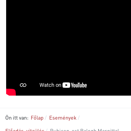
Ön itt van:
Főlap
Események
Előadás, vitaülés
Rubicon-est Balogh Margittal