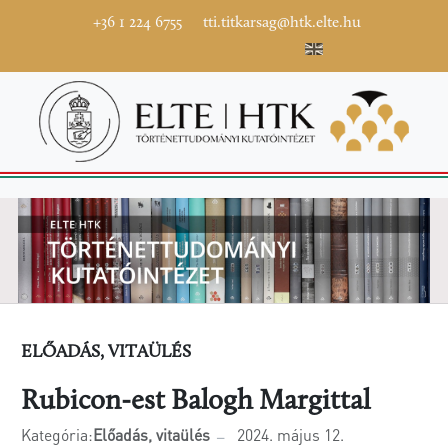
+36 1 224 6755
tti.titkarsag@htk.elte.hu
ELŐADÁS, VITAÜLÉS
Rubicon-est Balogh Margittal
Kategória:
Előadás, vitaülés
2024. május 12.