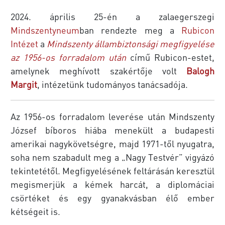
2024. április 25-én a zalaegerszegi
Mindszentyneum
ban rendezte meg a
Rubicon
Intézet
a
Mindszenty állambiztonsági megfigyelése
az 1956-os forradalom után
című Rubicon-estet,
amelynek meghívott szakértője volt
Balogh
Margit
, intézetünk tudományos tanácsadója.
Az 1956-os forradalom leverése után Mindszenty
József bíboros hiába menekült a budapesti
amerikai nagykövetségre, majd 1971-től nyugatra,
soha nem szabadult meg a „Nagy Testvér” vigyázó
tekintetétől. Megfigyelésének feltárásán keresztül
megismerjük a kémek harcát, a diplomáciai
csörtéket és egy gyanakvásban élő ember
kétségeit is.