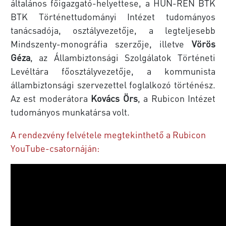
általános főigazgató-helyettese, a HUN-REN BTK
BTK Történettudományi Intézet tudományos
tanácsadója, osztályvezetője, a legteljesebb
Mindszenty-monográfia szerzője, illetve
Vörös
Géza
, az Állambiztonsági Szolgálatok Történeti
Levéltára főosztályvezetője, a kommunista
állambiztonsági szervezettel foglalkozó történész.
Az est moderátora
Kovács Örs
, a Rubicon Intézet
tudományos munkatársa volt.
A rendezvény felvétele megtekinthető a Rubicon
YouTube-csatornáján: