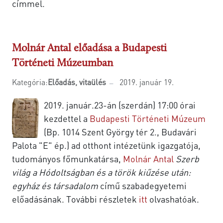
címmel.
Molnár Antal előadása a Budapesti
Történeti Múzeumban
Kategória:
Előadás, vitaülés
2019. január 19.
2019. január.23-án (szerdán) 17:00 órai
kezdettel a
Budapesti Történeti Múzeum
(Bp. 1014 Szent György tér 2., Budavári
Palota "E" ép.) ad otthont intézetünk igazgatója,
tudományos főmunkatársa,
Molnár Antal
Szerb
világ a Hódoltságban és a török kiűzése után:
egyház és társadalom
című szabadegyetemi
előadásának. További részletek
itt
olvashatóak.