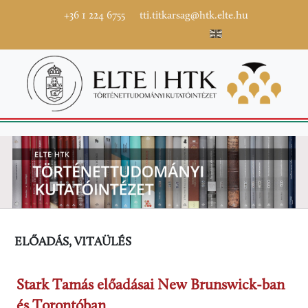
+36 1 224 6755
tti.titkarsag@htk.elte.hu
ELŐADÁS, VITAÜLÉS
Stark Tamás előadásai New Brunswick-ban
és Torontóban