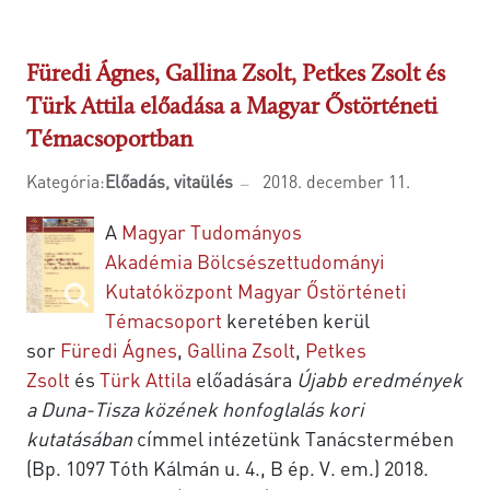
Füredi Ágnes, Gallina Zsolt, Petkes Zsolt és
Türk Attila előadása a Magyar Őstörténeti
Témacsoportban
Kategória:
Előadás, vitaülés
2018. december 11.
A
Magyar Tudományos
Akadémia Bölcsészettudományi
Kutatóközpont Magyar Őstörténeti
Témacsoport
keretében kerül
sor
Füredi Ágnes
,
Gallina Zsolt
,
Petkes
Zsolt
és
Türk Attila
előadására
Újabb eredmények
a Duna-Tisza közének honfoglalás kori
kutatásában
címmel intézetünk Tanácstermében
(Bp. 1097 Tóth Kálmán u. 4., B ép. V. em.) 2018.