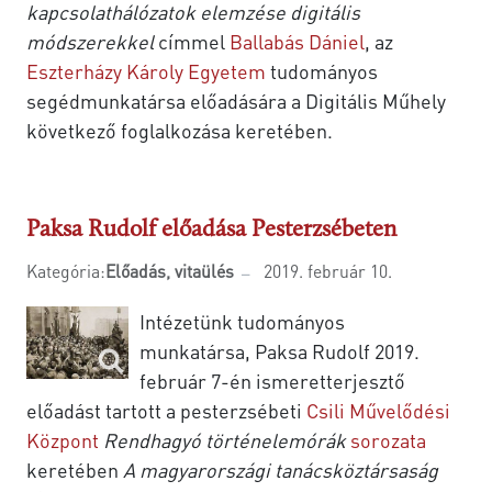
kapcsolathálózatok elemzése digitális
módszerekkel
címmel
Ballabás Dániel
, az
Eszterházy Károly Egyetem
tudományos
segédmunkatársa előadására a Digitális Műhely
következő foglalkozása keretében.
Paksa Rudolf előadása Pesterzsébeten
Kategória:
Előadás, vitaülés
2019. február 10.
Intézetünk tudományos
munkatársa, Paksa Rudolf 2019.
február 7-én ismeretterjesztő
előadást tartott a pesterzsébeti
Csili Művelődési
Központ
Rendhagyó történelemórák
sorozata
keretében
A magyarországi tanácsköztársaság