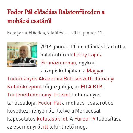
Fodor Pál előadása Balatonfüreden a
mohácsi csatáról
Kategória:
Előadás, vitaülés
2019. január 13.
2019. január 11-én előadást tartott a
balatonfüredi
Lóczy Lajos
Gimnáziumban
, egykori
középiskolájában a
Magyar
Tudományos Akadémia Bölcsészettudományi
Kutatóközpont
főigazgatója, az
MTA BTK
Történettudományi Intézet
tudományos
tanácsadója,
Fodor Pál
a mohácsi csatáról és
következményeiről, illetve a Moháccsal
kapcsolatos
kutatásokról
. A
Füred TV
tudósítása
az eseményről
itt
tekinthető meg.