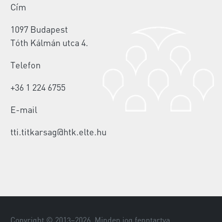
Cím
1097 Budapest
Tóth Kálmán utca 4.
Telefon
+36 1 224 6755
E-mail
tti.titkarsag@htk.elte.hu
Copyright © 2013–
2026
. Minden jog fenntartva.