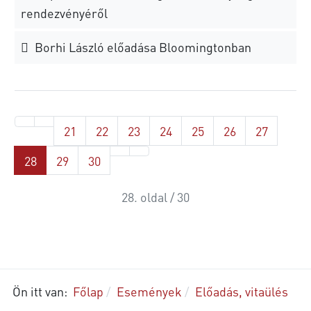
rendezvényéről
Borhi László előadása Bloomingtonban
21
22
23
24
25
26
27
28
29
30
28. oldal / 30
Ön itt van:
Főlap
Események
Előadás, vitaülés