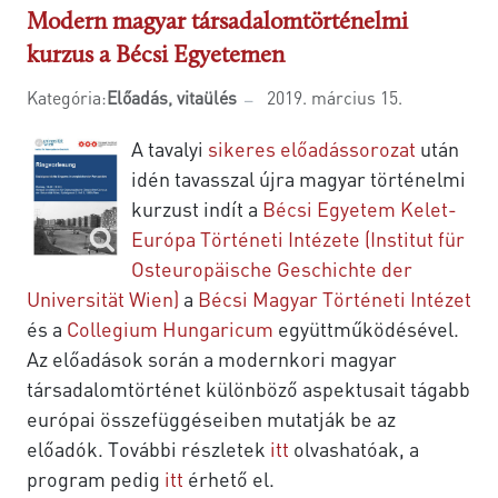
Modern magyar társadalomtörténelmi
kurzus a Bécsi Egyetemen
Kategória:
Előadás, vitaülés
2019. március 15.
A tavalyi
sikeres előadássorozat
után
idén tavasszal újra magyar történelmi
kurzust indít a
Bécsi Egyetem Kelet-
Európa Történeti Intézete (
Institut für
Osteuropäische Geschichte der
Universität Wien)
a
Bécsi Magyar Történeti Intézet
és a
Collegium Hungaricum
együttműködésével.
Az előadások során a modernkori magyar
társadalomtörténet különböző aspektusait tágabb
európai összefüggéseiben mutatják be az
előadók. További részletek
itt
olvashatóak, a
program pedig
itt
érhető el.