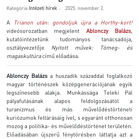
Kategória:
Intézeti hírek
2025. november 2.
A
Trianon után: gondoljuk újra a Horthy-kort!
videósorozatban megjelent
Ablonczy Balázs
,
kutatóintézetünk tudományos tanácsadója,
osztályvezetője
Nyitott művek: Tömeg- és
magaskultúra
című előadása.
Ablonczy Balázs
a huszadik századdal foglalkozó
magyar történészek középgenerációjának egyik
legszínesebb alakja. Munkássága Teleki Pál
pályafutásának alapos feldolgozásától a
turanizmus és más művelődéstörténeti
kuriózumok feltárásáig ível, s egyaránt otthonosan
mozog a politika- és művelődéstörténet területén.
Előadásában újszerű fénytörésben láttatja azt a