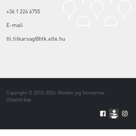
+36 1 224 6755
E-mail
tti.titkarsag@htk.elte.hu
Copyright © 2013–
2026
. Minden jog fenntartva.
Oldaltérkép