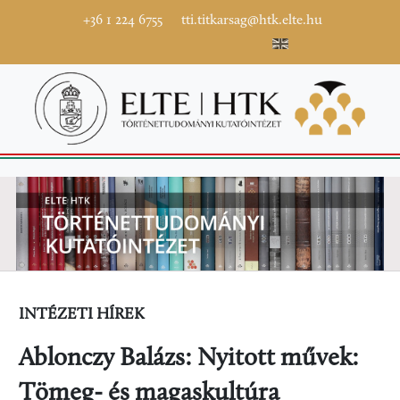
+36 1 224 6755
tti.titkarsag@htk.elte.hu
INTÉZETI HÍREK
Ablonczy Balázs: Nyitott művek:
Tömeg- és magaskultúra