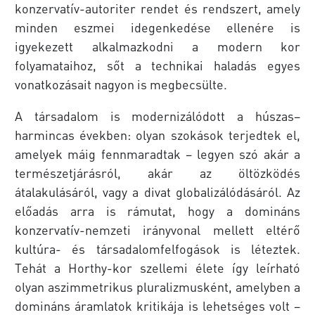
konzervatív-autoriter rendet és rendszert, amely
minden eszmei idegenkedése ellenére is
igyekezett alkalmazkodni a modern kor
folyamataihoz, sőt a technikai haladás egyes
vonatkozásait nagyon is megbecsülte.
A társadalom is modernizálódott a húszas–
harmincas években: olyan szokások terjedtek el,
amelyek máig fennmaradtak – legyen szó akár a
természetjárásról, akár az öltözködés
átalakulásáról, vagy a divat globalizálódásáról. Az
előadás arra is rámutat, hogy a domináns
konzervatív-nemzeti irányvonal mellett eltérő
kultúra- és társadalomfelfogások is léteztek.
Tehát a Horthy-kor szellemi élete így leírható
olyan aszimmetrikus pluralizmusként, amelyben a
domináns áramlatok kritikája is lehetséges volt –