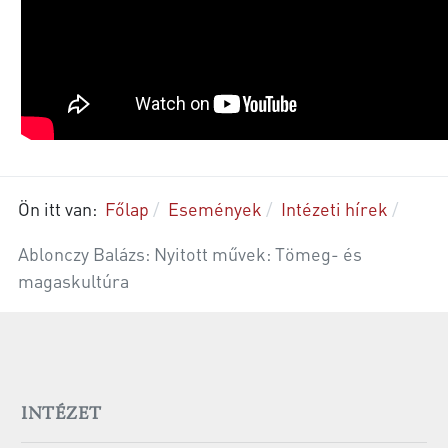
Ön itt van:
Főlap
Események
Intézeti hírek
Ablonczy Balázs: Nyitott művek: Tömeg- és
magaskultúra
INTÉZET