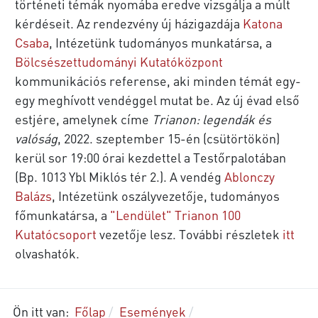
történeti témák nyomába eredve vizsgálja a múlt
kérdéseit. Az rendezvény új házigazdája
Katona
Csaba
, Intézetünk tudományos munkatársa, a
Bölcsészettudományi Kutatóközpont
kommunikációs referense, aki minden témát egy-
egy meghívott vendéggel mutat be. Az új évad első
estjére, amelynek címe
Trianon: legendák és
valóság
, 2022. szeptember 15-én (csütörtökön)
kerül sor 19:00 órai kezdettel a Testőrpalotában
(Bp. 1013 Ybl Miklós tér 2.). A vendég
Ablonczy
Balázs
, Intézetünk oszályvezetője, tudományos
főmunkatársa, a
"Lendület" Trianon 100
Kutatócsoport
vezetője lesz. További részletek
itt
olvashatók.
Ön itt van:
Főlap
Események