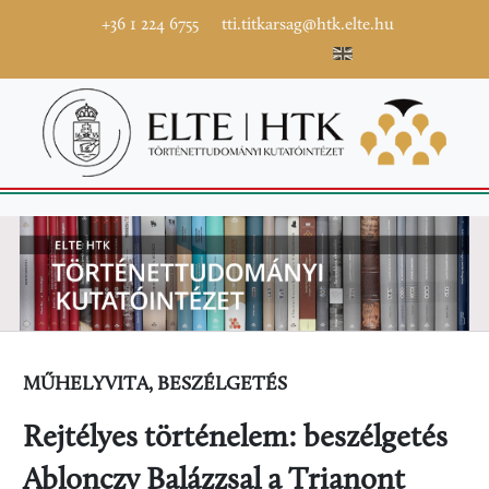
+36 1 224 6755
tti.titkarsag@htk.elte.hu
MŰHELYVITA, BESZÉLGETÉS
Rejtélyes történelem: beszélgetés
Ablonczy Balázzsal a Trianont