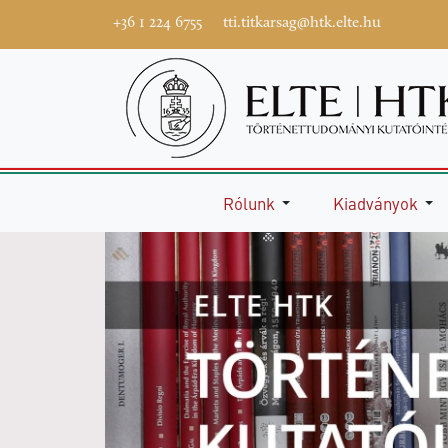
+36 1 224 6755
tti.titkarsag@htk.elte.hu
Rólunk
Kiadványok