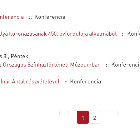
onferencia
:: Konferencia
llyá koronázásának 450. évfordulója alkalmából
:: Konf
s 8., Péntek
az Országos Színháztörténeti Múzeumban
:: Konferenci
ár Antal részvételével
:: Konferencia
1
2