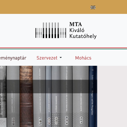
eménynaptár
Szervezet
Mohács