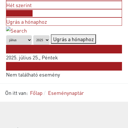
Hét szerint
Nap szerint
Ugrás a hónaphoz
Ugrás a hónaphoz
Korábbi nap
2025. július 25., Péntek
Következő nap
Nem található esemény
Ön itt van:
Főlap
Eseménynaptár