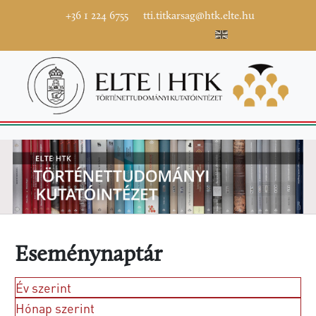
+36 1 224 6755
tti.titkarsag@htk.elte.hu
Eseménynaptár
Év szerint
Hónap szerint