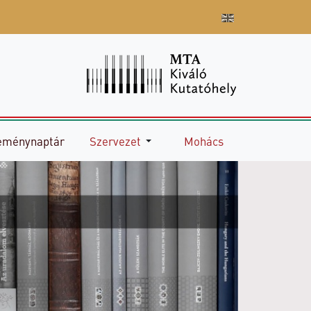
eménynaptár
Szervezet
Mohács