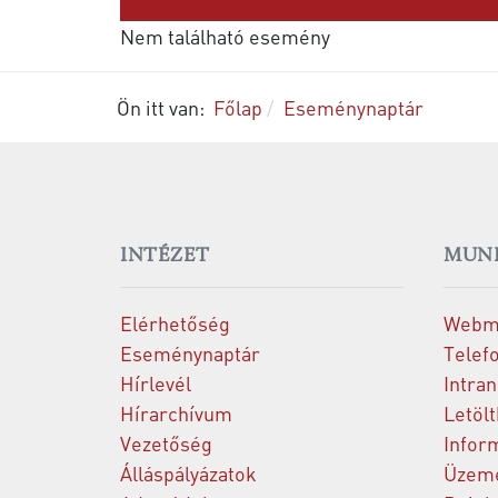
Következő nap
Nem található esemény
Ön itt van:
Főlap
Eseménynaptár
INTÉZET
MUN
Elérhetőség
Webm
Eseménynaptár
Telef
Hírlevél
Intran
Hírarchívum
Letöl
Vezetőség
Infor
Álláspályázatok
Üzeme