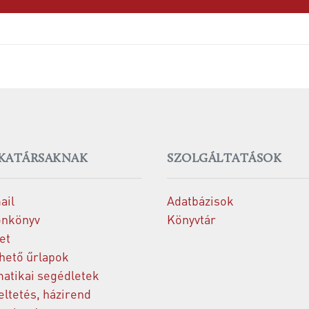
KATÁRSAKNAK
SZOLGÁLTATÁSOK
ail
Adatbázisok
onkönyv
Könyvtár
et
thető űrlapok
matikai segédletek
ltetés, házirend