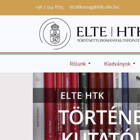
+36 1 224 6755
tti.titkarsag@htk.elte.hu
Rólunk
Kiadványok