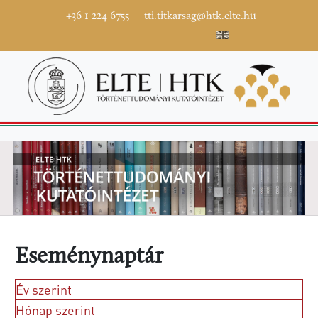
+36 1 224 6755
tti.titkarsag@htk.elte.hu
Eseménynaptár
Év szerint
Hónap szerint