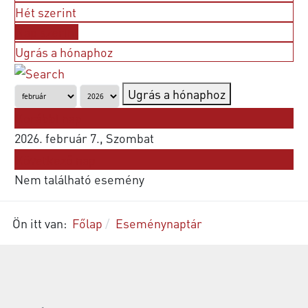
Hét szerint
Nap szerint
Ugrás a hónaphoz
Ugrás a hónaphoz
Korábbi nap
2026. február 7., Szombat
Következő nap
Nem található esemény
Ön itt van:
Főlap
Eseménynaptár