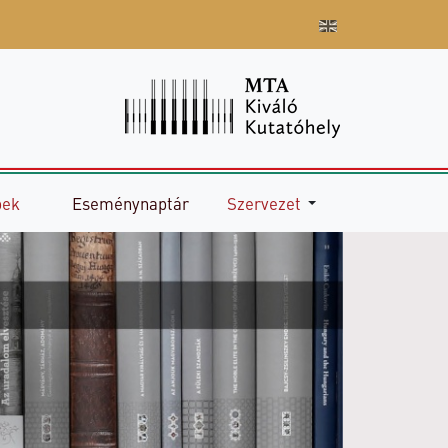
pek
Eseménynaptár
Szervezet