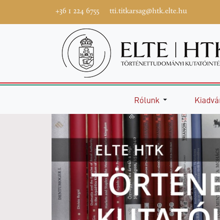
+36 1 224 6755
tti.titkarsag@htk.elte.hu
Rólunk
Kiadvá