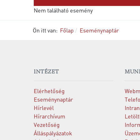
Következő nap
Nem található esemény
Ön itt van:
Főlap
Eseménynaptár
INTÉZET
MUN
Elérhetőség
Webm
Eseménynaptár
Telef
Hírlevél
Intran
Hírarchívum
Letöl
Vezetőség
Infor
Álláspályázatok
Üzeme