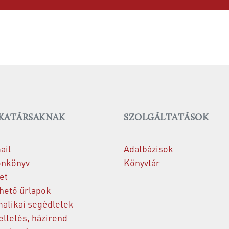
KATÁRSAKNAK
SZOLGÁLTATÁSOK
ail
Adatbázisok
onkönyv
Könyvtár
et
thető űrlapok
matikai segédletek
ltetés, házirend