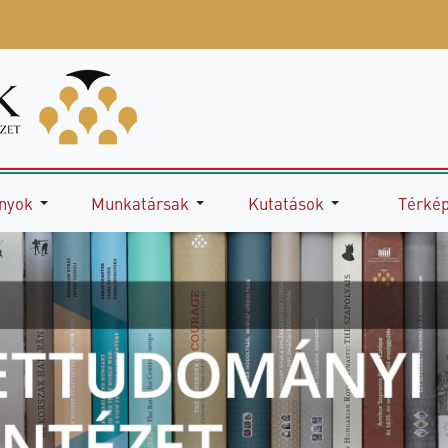
nyok
Munkatársak
Kutatások
Térké