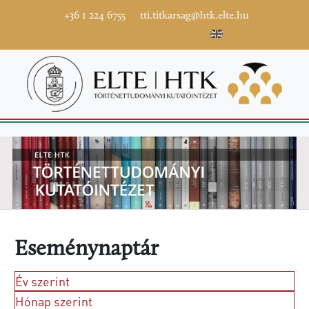
+36 1 224 6755
tti.titkarsag@htk.elte.hu
Eseménynaptár
Év szerint
Hónap szerint