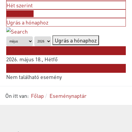
Hét szerint
Nap szerint
Ugrás a hónaphoz
Ugrás a hónaphoz
Korábbi nap
2026. május 18., Hétfő
Következő nap
Nem található esemény
Ön itt van:
Főlap
Eseménynaptár