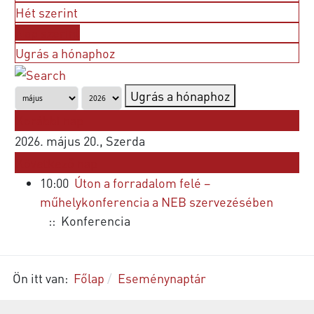
Hét szerint
Nap szerint
Ugrás a hónaphoz
Ugrás a hónaphoz
Korábbi nap
2026. május 20., Szerda
Következő nap
10:00
Úton a forradalom felé –
műhelykonferencia a NEB szervezésében
:: Konferencia
Ön itt van:
Főlap
Eseménynaptár