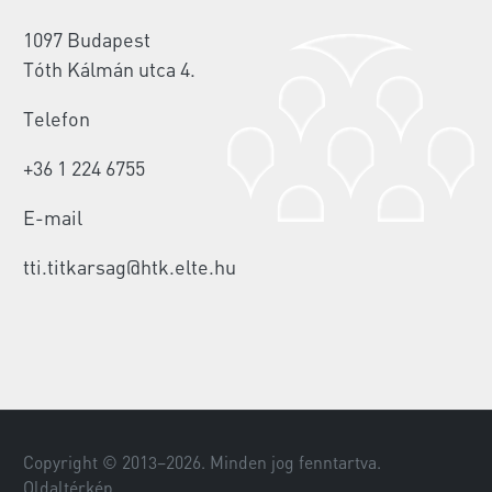
1097 Budapest
Tóth Kálmán utca 4.
Telefon
+36 1 224 6755
E-mail
tti.titkarsag@htk.elte.hu
Copyright © 2013–
2026
. Minden jog fenntartva.
Oldaltérkép