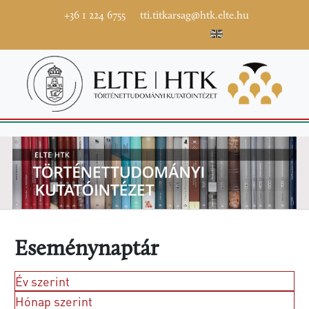
+36 1 224 6755
tti.titkarsag@htk.elte.hu
Eseménynaptár
Év szerint
Hónap szerint