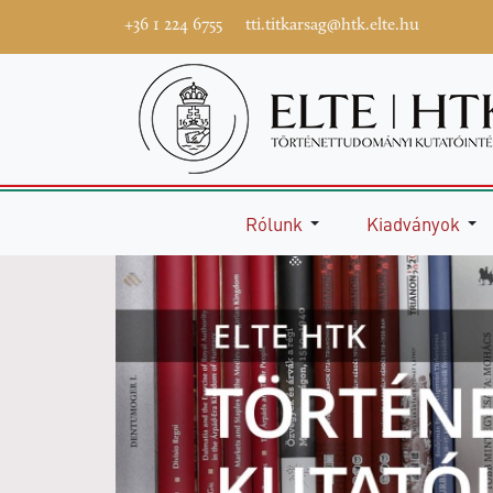
+36 1 224 6755
tti.titkarsag@htk.elte.hu
Rólunk
Kiadványok