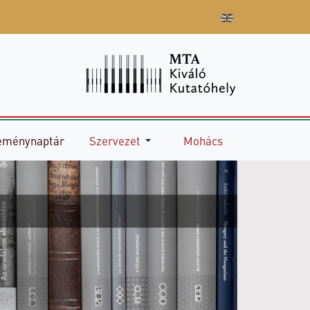
eménynaptár
Szervezet
Mohács