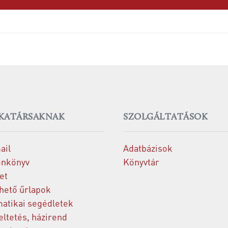
KATÁRSAKNAK
SZOLGÁLTATÁSOK
ail
Adatbázisok
onkönyv
Könyvtár
et
thető űrlapok
matikai segédletek
ltetés, házirend