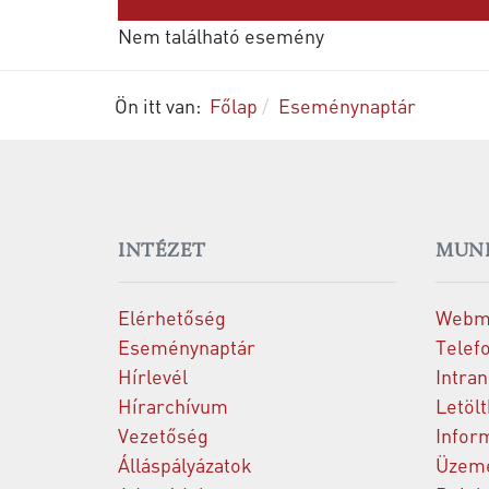
Következő nap
Nem található esemény
Ön itt van:
Főlap
Eseménynaptár
INTÉZET
MUN
Elérhetőség
Webm
Eseménynaptár
Telef
Hírlevél
Intran
Hírarchívum
Letöl
Vezetőség
Infor
Álláspályázatok
Üzeme